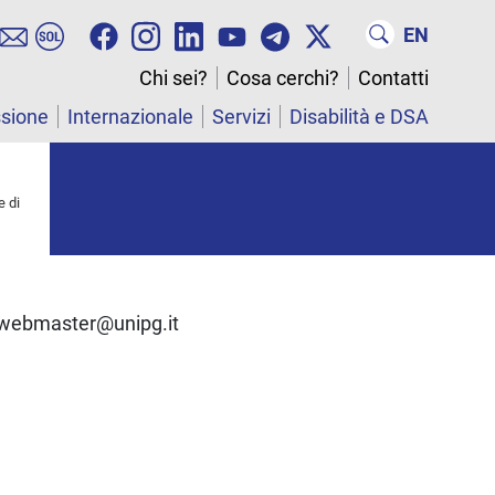
EN
Chi sei?
Cosa cerchi?
Contatti
ssione
Internazionale
Servizi
Disabilità e DSA
e di
re webmaster@unipg.it