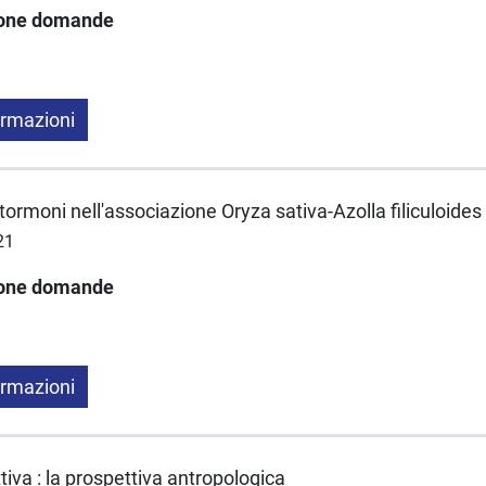
ione domande
ormazioni
fitormoni nell'associazione Oryza sativa-Azolla filiculoides
21
ione domande
ormazioni
iva : la prospettiva antropologica