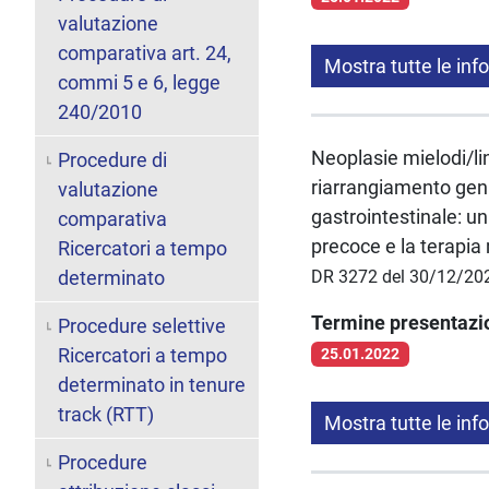
valutazione
comparativa art. 24,
Mostra tutte le inf
commi 5 e 6, legge
240/2010
Neoplasie mielodi/lin
Procedure di
riarrangiamento geni
valutazione
gastrointestinale: un
comparativa
precoce e la terapia
Ricercatori a tempo
determinato
DR 3272 del 30/12/20
Termine presentaz
Procedure selettive
Ricercatori a tempo
25.01.2022
determinato in tenure
track (RTT)
Mostra tutte le inf
Procedure