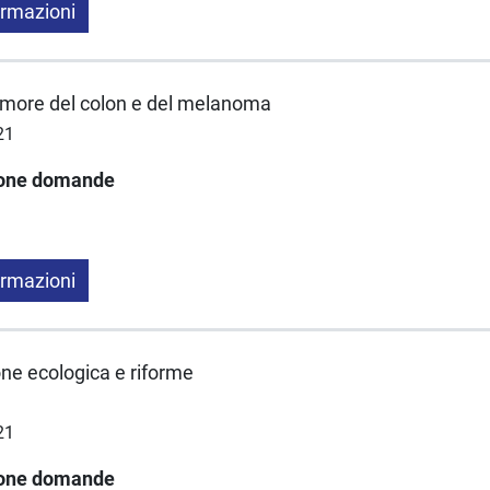
ormazioni
tumore del colon e del melanoma
21
ione domande
ormazioni
one ecologica e riforme
21
ione domande