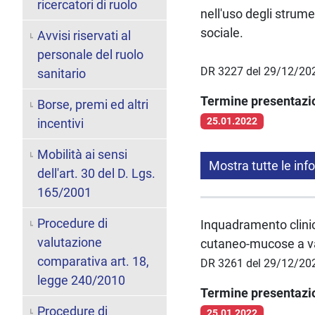
ricercatori di ruolo
nell'uso degli strume
sociale.
Avvisi riservati al
personale del ruolo
DR 3227 del 29/12/20
sanitario
Termine presentaz
Borse, premi ed altri
25.01.2022
incentivi
Mobilità ai sensi
Mostra tutte le inf
dell'art. 30 del D. Lgs.
165/2001
Procedure di
Inquadramento clinic
valutazione
cutaneo-mucose a v
comparativa art. 18,
DR 3261 del 29/12/20
legge 240/2010
Termine presentaz
Procedure di
25.01.2022