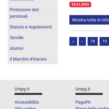
25.01.2022
Protezione dati
personali
Mostra tutte le inf
Statuto e regolamenti
5xmille
«
‹
18
19
Alumni
Il Marchio d'Ateneo
Unipg.it
Unipg.it
Accessibilità
PagoPA
Albo online
Piano delle perf