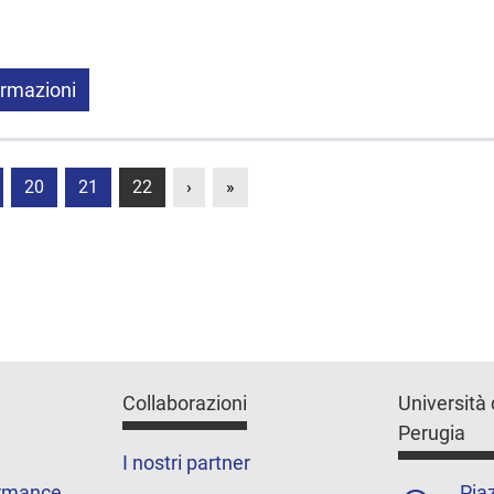
ormazioni
20
21
22
›
»
Collaborazioni
Università 
Perugia
I nostri partner
ormance
Piaz