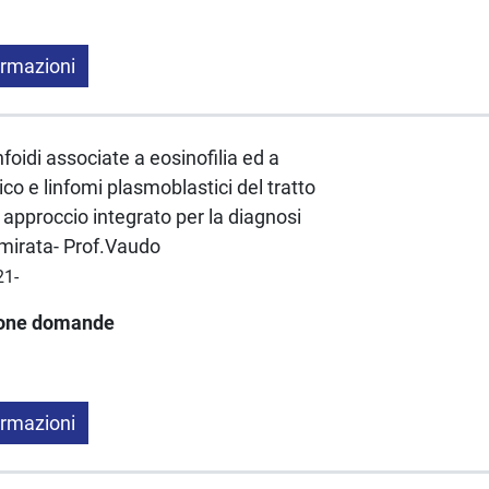
ormazioni
foidi associate a eosinofilia ed a
co e linfomi plasmoblastici del tratto
 approccio integrato per la diagnosi
 mirata- Prof.Vaudo
21-
ione domande
ormazioni