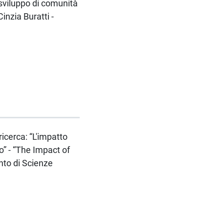
 sviluppo di comunità
inzia Buratti -
ricerca: “L'impatto
no” - “The Impact of
nto di Scienze