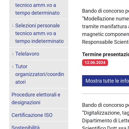
tecnico amm.vo a
Bando di concorso per
tempo determinato
“Modellazione numer
Selezioni personale
tramite manifattura 
tecnico amm.vo a
magnetic components
tempo indeterminato
Responsabile Scient
Telelavoro
Termine presentaz
12.06.2024
Tutor
organizzatori/coordin
Mostra tutte le inf
atori
Procedure elettorali e
designazioni
Bando di concorso per
“Digitalizzazione, ta
Certificazione ISO
Dipartimento di Lett
Sostenibilità
Scientifico Dott.ssa 