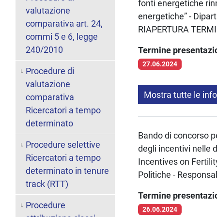
fonti energetiche rin
valutazione
energetiche” - Dipart
comparativa art. 24,
RIAPERTURA TERMI
commi 5 e 6, legge
240/2010
Termine presentaz
27.06.2024
Procedure di
valutazione
Mostra tutte le inf
comparativa
Ricercatori a tempo
determinato
Bando di concorso per
Procedure selettive
degli incentivi nelle
Ricercatori a tempo
Incentives on Fertil
determinato in tenure
Politiche - Responsab
track (RTT)
Termine presentaz
Procedure
26.06.2024