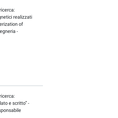
ricerca:
etici realizzati
rization of
egneria -
ricerca:
to e scritto” -
esponsabile