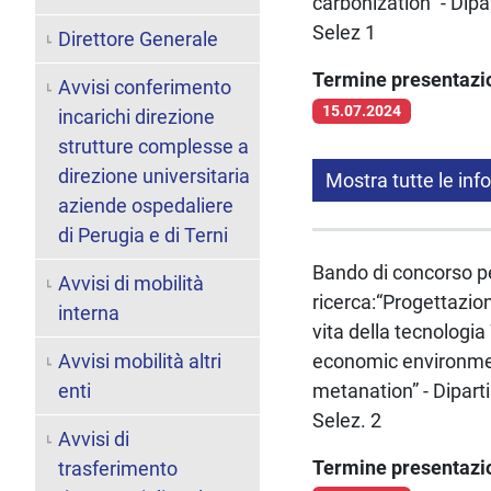
carbonization” - Dip
Selez 1
Direttore Generale
Termine presentaz
Avvisi conferimento
15.07.2024
incarichi direzione
strutture complesse a
direzione universitaria
Mostra tutte le inf
aziende ospedaliere
di Perugia e di Terni
Bando di concorso per
Avvisi di mobilità
ricerca:“Progettazio
interna
vita della tecnologi
Avvisi mobilità altri
economic environmen
enti
metanation” - Dipart
Selez. 2
Avvisi di
Termine presentaz
trasferimento