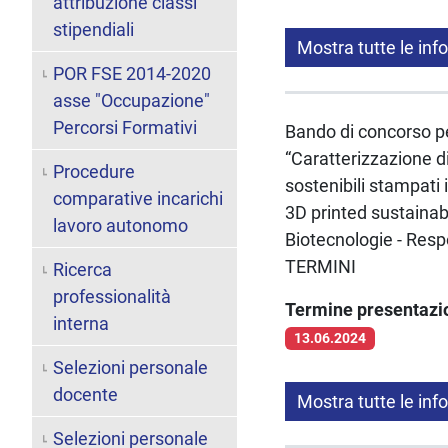
attribuzione classi
stipendiali
Mostra tutte le inf
POR FSE 2014-2020
asse "Occupazione"
Percorsi Formativi
Bando di concorso per
“Caratterizzazione d
Procedure
sostenibili stampati
comparative incarichi
3D printed sustainab
lavoro autonomo
Biotecnologie - Resp
TERMINI
Ricerca
professionalità
Termine presentaz
interna
13.06.2024
Selezioni personale
docente
Mostra tutte le inf
Selezioni personale