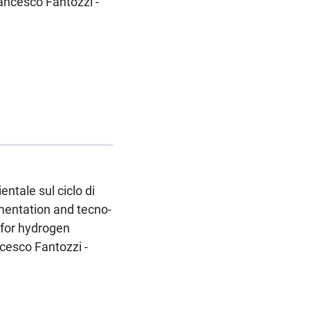
rancesco Fantozzi -
ntale sul ciclo di
imentation and tecno-
 for hydrogen
ncesco Fantozzi -