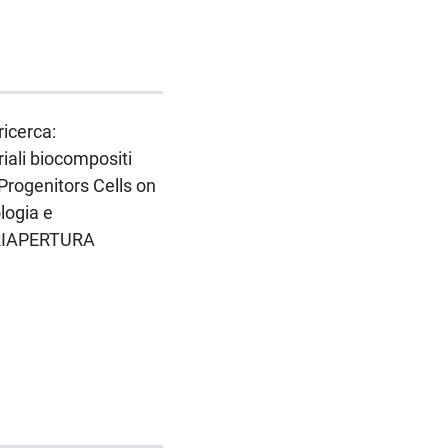
ricerca:
iali biocompositi
Progenitors Cells on
logia e
- RIAPERTURA