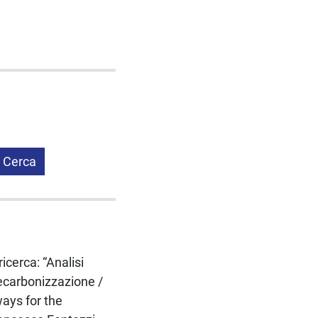
Cerca
icerca: “Analisi
decarbonizzazione /
ays for the