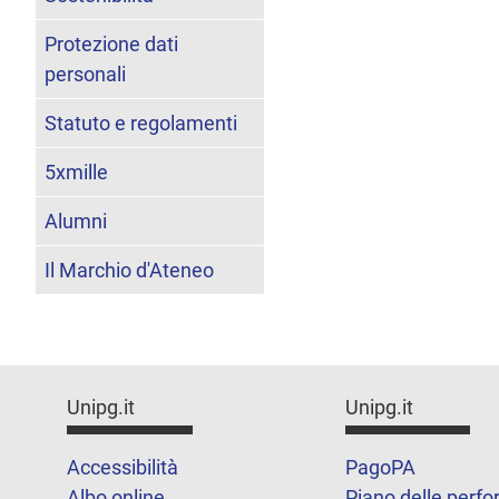
Protezione dati
personali
Statuto e regolamenti
5xmille
Alumni
Il Marchio d'Ateneo
Unipg.it
Unipg.it
Accessibilità
PagoPA
Albo online
Piano delle perf