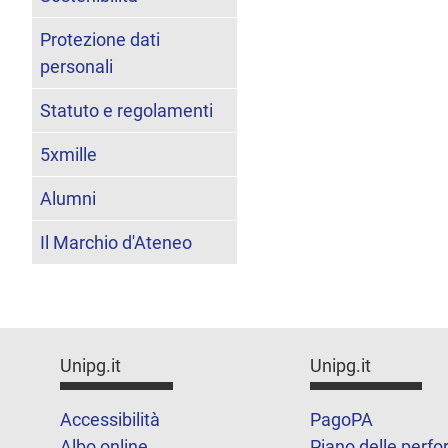
Protezione dati
personali
Statuto e regolamenti
5xmille
Alumni
Il Marchio d'Ateneo
Unipg.it
Unipg.it
Accessibilità
PagoPA
Albo online
Piano delle perf