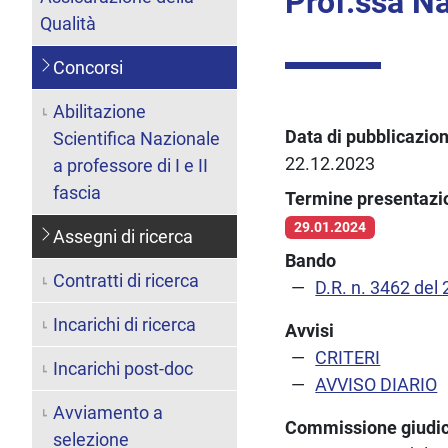
Prof.ssa Na
Qualità
Concorsi
Abilitazione
Data di pubblicazio
Scientifica Nazionale
22.12.2023
a professore di I e II
fascia
Termine presentaz
29.01.2024
Assegni di ricerca
Bando
Contratti di ricerca
D.R. n. 3462 de
Incarichi di ricerca
Avvisi
CRITERI
Incarichi post-doc
AVVISO DIARIO
Avviamento a
Commissione giudic
selezione