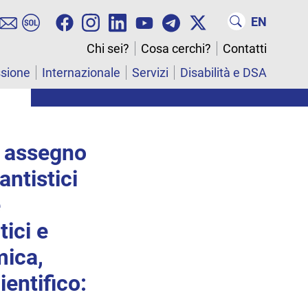
EN
Chi sei?
Cosa cerchi?
Contatti
ssione
Internazionale
Servizi
Disabilità e DSA
1 assegno
antistici
e
tici e
mica,
entifico: