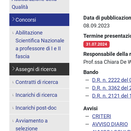
Qualità
Data di pubblicazio
Concorsi
08.09.2023
Abilitazione
Termine presentaz
Scientifica Nazionale
31.07.2024
a professore di I e II
Responsabile della 
fascia
Prof.ssa Chiara De 
Assegni di ricerca
Bando
D.R. n. 2222 del
Contratti di ricerca
D.R. n. 3362 de
Incarichi di ricerca
D.R. n. 2121 de
Incarichi post-doc
Avvisi
CRITERI
Avviamento a
AVVISO DIARIO
selezione