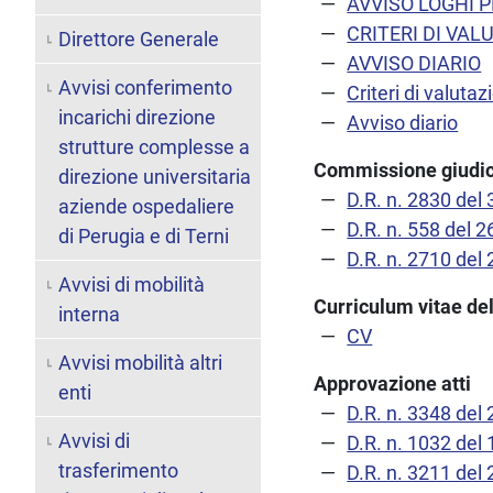
AVVISO LOGHI 
CRITERI DI VAL
Direttore Generale
AVVISO DIARIO
Avvisi conferimento
Criteri di valutaz
incarichi direzione
Avviso diario
strutture complesse a
Commissione giudic
direzione universitaria
D.R. n. 2830 del
aziende ospedaliere
D.R. n. 558 del 
di Perugia e di Terni
D.R. n. 2710 del
Avvisi di mobilità
Curriculum vitae del
interna
CV
Avvisi mobilità altri
Approvazione atti
enti
D.R. n. 3348 del
Avvisi di
D.R. n. 1032 del
trasferimento
D.R. n. 3211 del