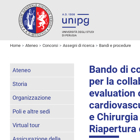
Home
Ateneo
Concorsi
Assegni di ricerca
Bandi e procedure
Bando di co
Ateneo
per la colla
Storia
evaluation 
Organizzazione
cardiovasc
Poli e altre sedi
e Chirurgia
Virtual tour
Riapertura 
Assicurazione della