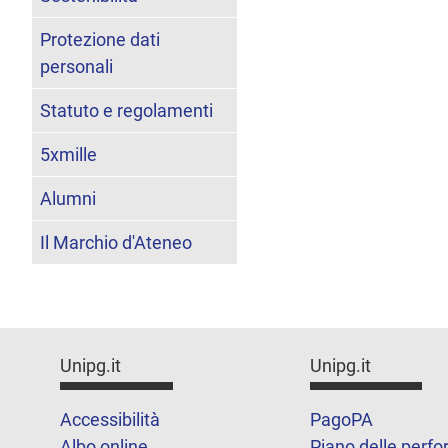
Protezione dati
personali
Statuto e regolamenti
5xmille
Alumni
Il Marchio d'Ateneo
Unipg.it
Unipg.it
Accessibilità
PagoPA
Albo online
Piano delle perf