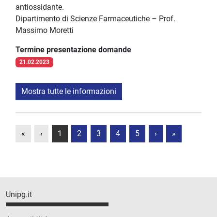
antiossidante.
Dipartimento di Scienze Farmaceutiche – Prof.
Massimo Moretti
Termine presentazione domande
21.02.2023
Mostra tutte le informazioni
«
‹
1
2
3
4
5
›
»
Unipg.it