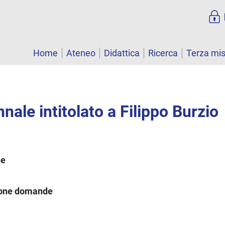
Home
Ateneo
Didattica
Ricerca
Terza mi
nale intitolato a Filippo Burzio
ne
ione domande