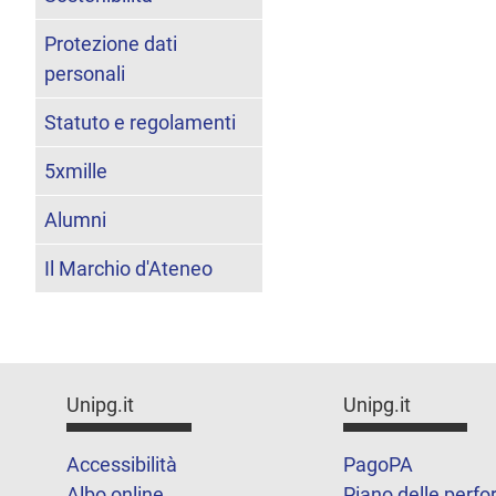
Protezione dati
personali
Statuto e regolamenti
5xmille
Alumni
Il Marchio d'Ateneo
Unipg.it
Unipg.it
Accessibilità
PagoPA
Albo online
Piano delle perf