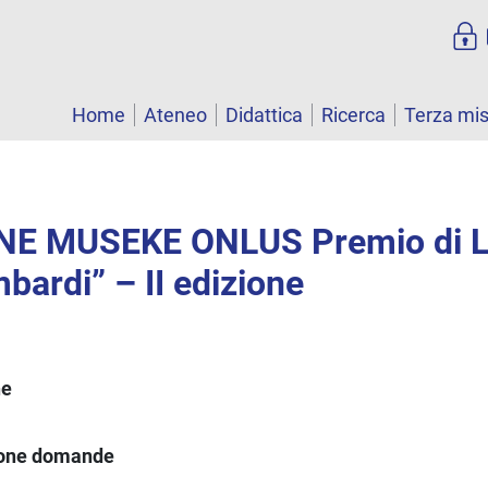
Home
Ateneo
Didattica
Ricerca
Terza mi
E MUSEKE ONLUS Premio di L
bardi” – II edizione
ne
ione domande