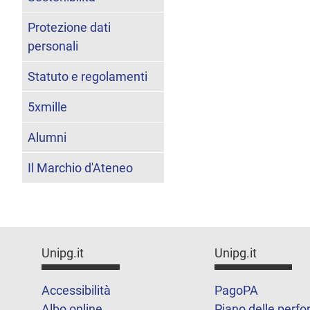
Protezione dati
personali
Statuto e regolamenti
5xmille
Alumni
Il Marchio d'Ateneo
Unipg.it
Unipg.it
Accessibilità
PagoPA
Albo online
Piano delle perf