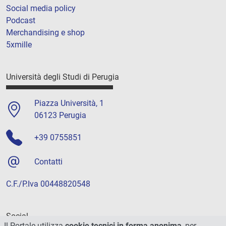
Social media policy
Podcast
Merchandising e shop
5xmille
Università degli Studi di Perugia
Piazza Università, 1
06123 Perugia
+39 0755851
Contatti
C.F./P.Iva 00448820548
Social
Il Portale utilizza
cookie tecnici in forma anonima
, per