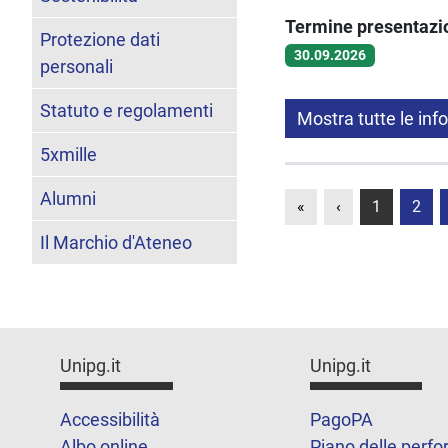
Termine presentaz
Protezione dati
30.09.2026
personali
Statuto e regolamenti
Mostra tutte le inf
5xmille
Alumni
«
‹
1
2
Il Marchio d'Ateneo
Unipg.it
Unipg.it
Accessibilità
PagoPA
Albo online
Piano delle perf