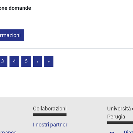
ione domande
ormazioni
3
4
5
›
»
Collaborazioni
Università 
Perugia
I nostri partner
ormance
Piaz