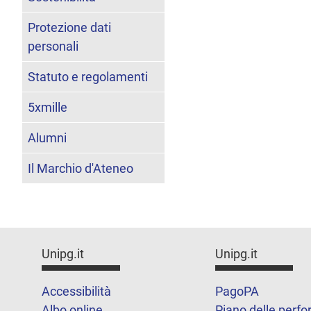
Protezione dati
personali
Statuto e regolamenti
5xmille
Alumni
Il Marchio d'Ateneo
Unipg.it
Unipg.it
Accessibilità
PagoPA
Albo online
Piano delle perf