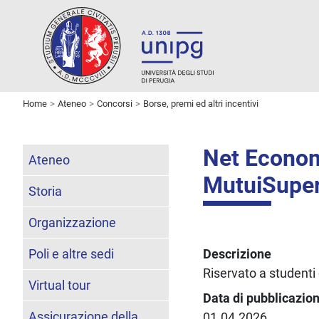
Home
Ateneo
Concorsi
Borse, premi ed altri incentivi
Net Econom
Ateneo
MutuiSuperm
Storia
Organizzazione
Poli e altre sedi
Descrizione
Riservato a student
Virtual tour
Data di pubblicazio
Assicurazione della
01.04.2026