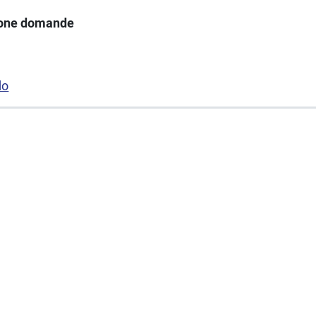
ione domande
do