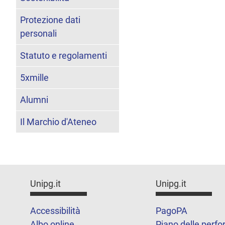
Protezione dati
personali
Statuto e regolamenti
5xmille
Alumni
Il Marchio d'Ateneo
Unipg.it
Unipg.it
Accessibilità
PagoPA
Albo online
Piano delle perf