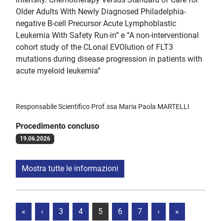
Older Adults With Newly Diagnosed Philadelphia-
negative B-cell Precursor Acute Lymphoblastic
Leukemia With Safety Run-in” e “A non-interventional
cohort study of the CLonal EVOlution of FLT3
mutations during disease progression in patients with
acute myeloid leukemia”
Responsabile Scientifico Prof.ssa Maria Paola MARTELLI
Procedimento concluso
19.06.2026
Mostra tutte le informazioni
«
‹
3
4
5
6
7
›
»