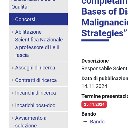
completamen
Qualità
Bases of D
Concorsi
Malignanci
Strategies”
Abilitazione
Scientifica Nazionale
a professore di I e II
fascia
Descrizione
Assegni di ricerca
Responsabile Scienti
Data di pubblicazio
Contratti di ricerca
14.11.2024
Incarichi di ricerca
Termine presentaz
25.11.2024
Incarichi post-doc
Bando
Avviamento a
Bando
selezione