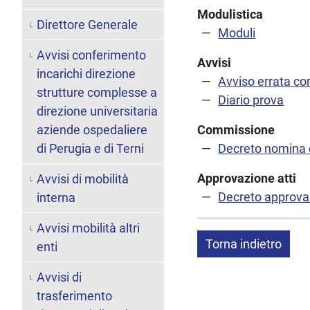
Modulistica
Direttore Generale
Moduli
Avvisi conferimento
Avvisi
incarichi direzione
Avviso errata co
strutture complesse a
Diario prova
direzione universitaria
aziende ospedaliere
Commissione
di Perugia e di Terni
Decreto nomina
Approvazione atti
Avvisi di mobilità
Decreto approvaz
interna
Avvisi mobilità altri
Torna indietro
enti
Avvisi di
trasferimento