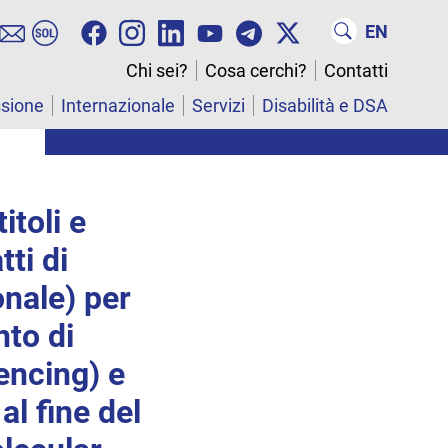
EN
Chi sei?
Cosa cerchi?
Contatti
ssione
Internazionale
Servizi
Disabilità e DSA
itoli e
tti di
nale) per
nto di
encing) e
 al fine del