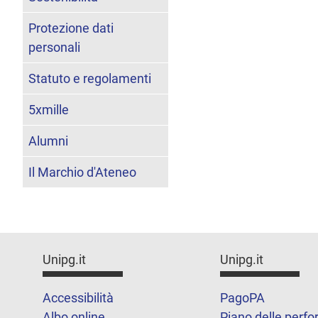
Protezione dati
personali
Statuto e regolamenti
5xmille
Alumni
Il Marchio d'Ateneo
Unipg.it
Unipg.it
Accessibilità
PagoPA
Albo online
Piano delle perf