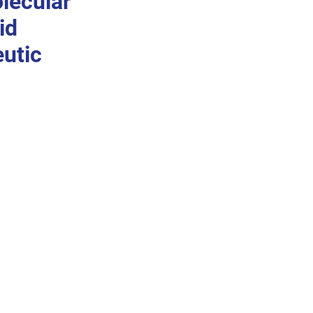
olecular
id
eutic