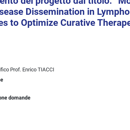
to del progetto dal titolo: “M
isease Dissemination in Lympho
es to Optimize Curative Therap
fico Prof. Enrico TIACCI
ne
ione domande