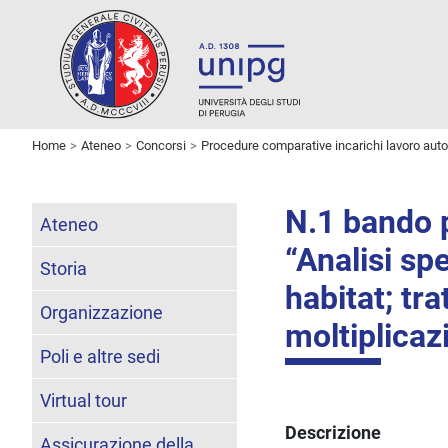
Home
Ateneo
Concorsi
Procedure comparative incarichi lavoro au
N.1 bando p
Ateneo
“Analisi spe
Storia
habitat; tr
Organizzazione
moltiplicaz
Poli e altre sedi
Virtual tour
Descrizione
Assicurazione della