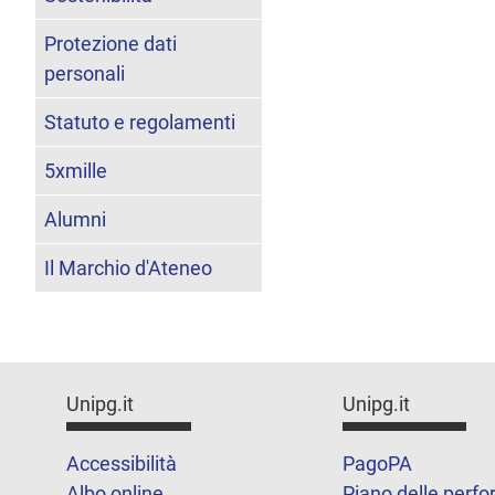
Protezione dati
personali
Statuto e regolamenti
5xmille
Alumni
Il Marchio d'Ateneo
Unipg.it
Unipg.it
Accessibilità
PagoPA
Albo online
Piano delle perf