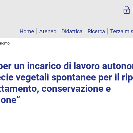
Home
Ateneo
Didattica
Ricerca
Terza mi
tonomo
er un incarico di lavoro auton
cie vegetali spontanee per il rip
attamento, conservazione e
ione”