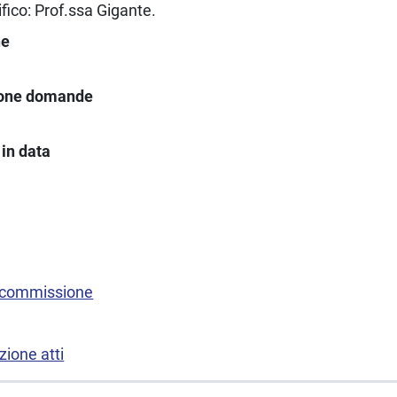
fico: Prof.ssa Gigante.
ne
ione domande
in data
 commissione
ione atti