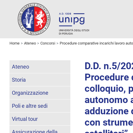
Home
Ateneo
Concorsi
Procedure comparative incarichi lavoro au
D.D. n.5/2
Ateneo
Procedure d
Storia
colloquio, 
Organizzazione
autonomo av
Poli e altre sedi
adduzione 
Virtual tour
con strumen
Assicurazione della