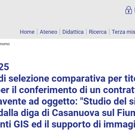
Home
Ateneo
Didattica
Ricerca
Terza mi
tonomo
025
i selezione comparativa per tito
per il conferimento di un contrat
ente ad oggetto: "Studio del s
dalla diga di Casanuova sul Fiu
ti GIS ed il supporto di immagi