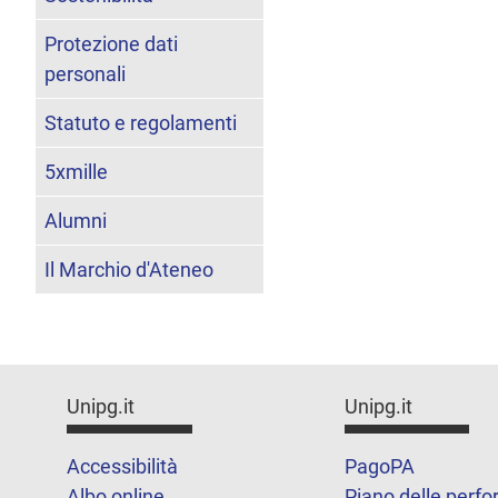
Protezione dati
personali
Statuto e regolamenti
5xmille
Alumni
Il Marchio d'Ateneo
Unipg.it
Unipg.it
Accessibilità
PagoPA
Albo online
Piano delle perf