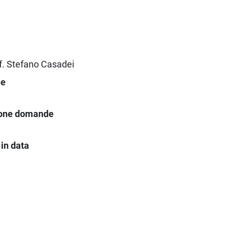
of. Stefano Casadei
ne
ione domande
in data