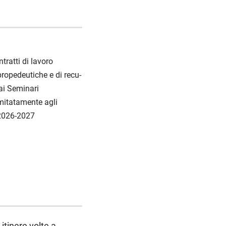
ntratti di lavoro
propedeutiche e di recu-
 ai Seminari
imitatamente agli
. 2026-2027
 itinere volte a