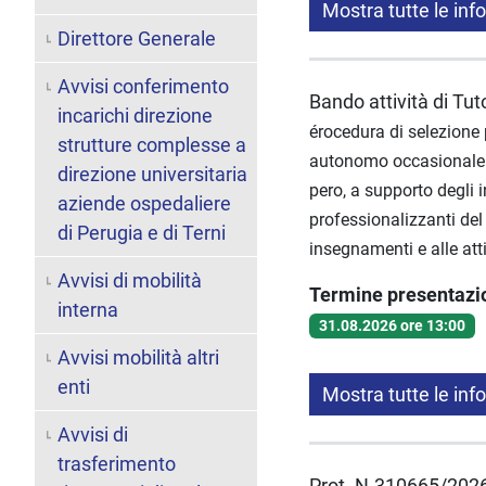
Mostra tutte le inf
Direttore Generale
Avvisi conferimento
Bando attività di Tu
incarichi direzione
érocedura di selezione p
strutture complesse a
autonomo occasionale pe
direzione universitaria
pero, a supporto degli 
aziende ospedaliere
professionalizzanti del
di Perugia e di Terni
insegnamenti e alle atti
Avvisi di mobilità
Termine presentaz
interna
31.08.2026 ore 13:00
Avvisi mobilità altri
enti
Mostra tutte le inf
Avvisi di
trasferimento
Prot. N.310665/2026 - 