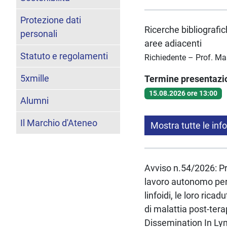
Protezione dati
Ricerche bibliografic
personali
aree adiacenti
Statuto e regolamenti
Richiedente – Prof. Ma
5xmille
Termine presentaz
15.08.2026 ore 13:00
Alumni
Il Marchio d'Ateneo
Mostra tutte le inf
Avviso n.54/2026: Pro
lavoro autonomo per 
linfoidi, le loro ric
di malattia post-tera
Dissemination In Ly