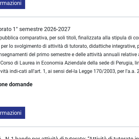
ormazioni
torato 1° semestre 2026-2027
ubblica comparativa, per soli titoli, finalizzata alla stipula di co
r lo svolgimento di attività di tutorato, didattiche integrative, 
insegnamenti del primo semestre e delle attività annuali relative
 Corso di Laurea in Economia Aziendale della sede di Perugia, l
vità indi-cati all'art. 1, ai sensi del-la Legge 170/2003, per l'a.a
ione domande
ormazioni
N.1 bando per attività di tutorato: “Attività di tutorato in