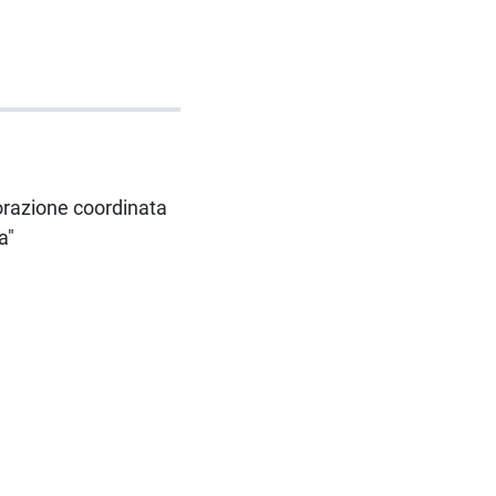
aborazione coordinata
a"