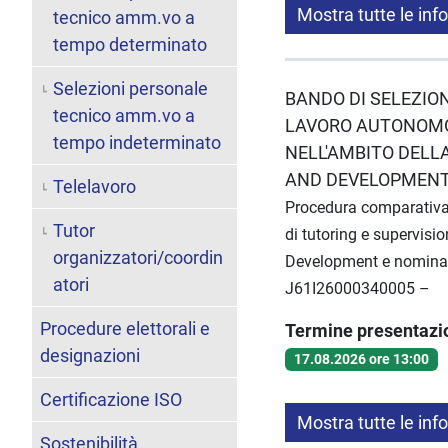
Mostra tutte le inf
tecnico amm.vo a
tempo determinato
Selezioni personale
BANDO DI SELEZION
tecnico amm.vo a
LAVORO AUTONOMO 
tempo indeterminato
NELL'AMBITO DELL
AND DEVELOPMENT
Telelavoro
Procedura comparativa p
Tutor
di tutoring e supervis
organizzatori/coordin
Development e nomina
atori
J61I26000340005 –
Procedure elettorali e
Termine presentaz
designazioni
17.08.2026 ore 13:00
Certificazione ISO
Mostra tutte le inf
Sostenibilità