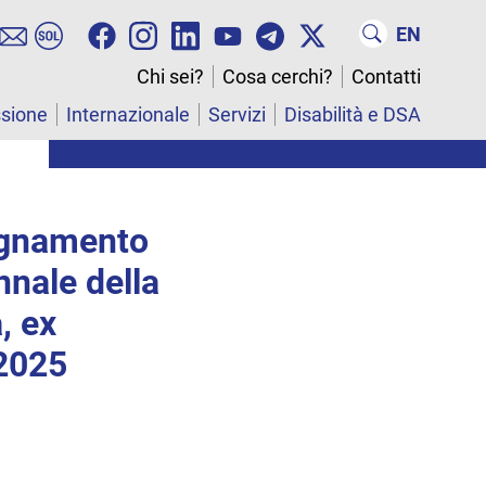
EN
Chi sei?
Cosa cerchi?
Contatti
ssione
Internazionale
Servizi
Disabilità e DSA
segnamento
nnale della
, ex
2025