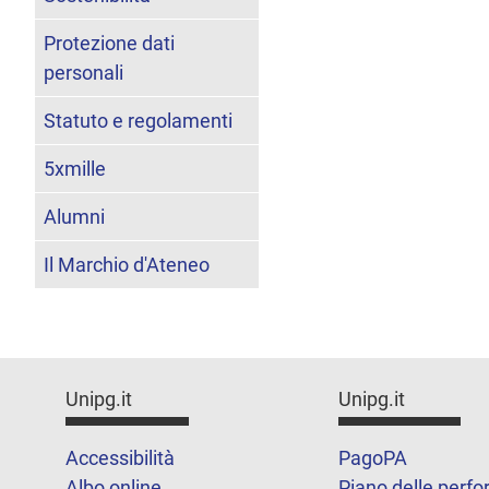
Protezione dati
personali
Statuto e regolamenti
5xmille
Alumni
Il Marchio d'Ateneo
Unipg.it
Unipg.it
Accessibilità
PagoPA
Albo online
Piano delle perf