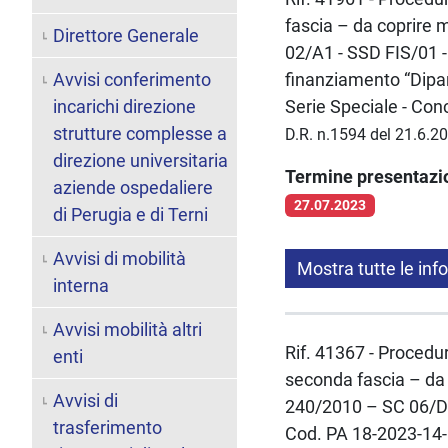
fascia – da coprire 
Direttore Generale
02/A1 - SSD FIS/01 -
Avvisi conferimento
finanziamento “Dipar
incarichi direzione
Serie Speciale - Con
strutture complesse a
D.R. n.1594 del 21.6.2
direzione universitaria
Termine presentaz
aziende ospedaliere
27.07.2023
di Perugia e di Terni
Avvisi di mobilità
Mostra tutte le inf
interna
Avvisi mobilità altri
Rif. 41367 - Procedur
enti
seconda fascia – da 
Avvisi di
240/2010 – SC 06/D3
trasferimento
Cod. PA 18-2023-14- 