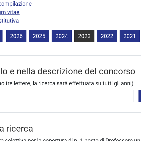
 compilazione
um vitae
titutiva
2026
2025
2024
2023
2022
2021
olo e nella descrizione del concorso
tre lettere, la ricerca sarà effettuata su tutti gli anni)
la ricerca
a selettiva per la copertura di n. 1 posto di Professore un