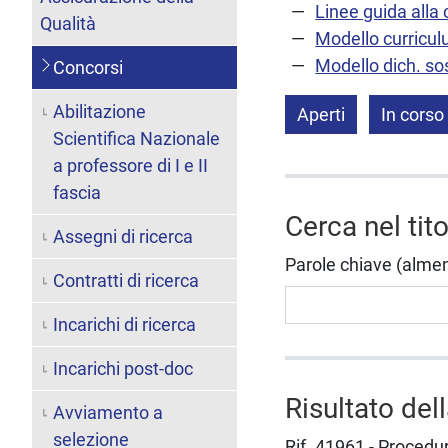
Linee guida alla
Qualità
Modello curricul
Modello dich. sos
Concorsi
Abilitazione
Aperti
In corso
Scientifica Nazionale
a professore di I e II
fascia
Cerca nel tit
Assegni di ricerca
Parole chiave (almeno 
Contratti di ricerca
Incarichi di ricerca
Incarichi post-doc
Risultato del
Avviamento a
selezione
Rif. 41961 - Procedur