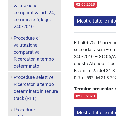
02.05.2023
valutazione
comparativa art. 24,
commi 5 e 6, legge
Mostra tutte le inf
240/2010
Procedure di
Rif. 40625 - Procedur
valutazione
seconda fascia – da 
comparativa
240/2010 – SC 05/A1 
Ricercatori a tempo
questo Ateneo - Cod.
determinato
Esami n. 25 del 31.3
Procedure selettive
D.R. n. 592 del 21.3.20
Ricercatori a tempo
Termine presentaz
determinato in tenure
02.05.2023
track (RTT)
Procedure
Mostra tutte le inf