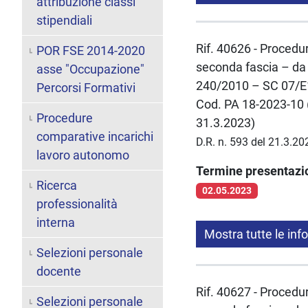
attribuzione classi
stipendiali
Rif. 40626 - Procedur
POR FSE 2014-2020
seconda fascia – da 
asse "Occupazione"
240/2010 – SC 07/E1
Percorsi Formativi
Cod. PA 18-2023-10 (
Procedure
31.3.2023)
comparative incarichi
D.R. n. 593 del 21.3.20
lavoro autonomo
Termine presentaz
Ricerca
02.05.2023
professionalità
interna
Mostra tutte le inf
Selezioni personale
docente
Rif. 40627 - Procedur
Selezioni personale