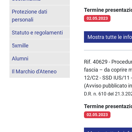
Termine presentaz
Protezione dati
02.05.2023
personali
Statuto e regolamenti
Mostra tutte le inf
5xmille
Alumni
Rif. 40629 - Procedur
fascia – da coprire 
Il Marchio d'Ateneo
12/C2 - SSD IUS/11 
(Avviso pubblicato i
D.R. n. 610 del 21.3.20
Termine presentaz
02.05.2023