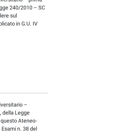
Legge 240/2010 – SC
lere sul
licato in G.U. IV
iversitario –
, della Legge
i questo Ateneo-
d Esami n. 38 del