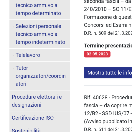
seconda fascia – da 
tecnico amm.vo a
240/2010 – SC 11/E3 
tempo determinato
Formazione di questo
Concorsi ed Esami n.
Selezioni personale
D.R. n. 609 del 21.3.20
tecnico amm.vo a
tempo indeterminato
Termine presentaz
02.05.2023
Telelavoro
Tutor
Mostra tutte le inf
organizzatori/coordin
atori
Procedure elettorali e
Rif. 40628 - Procedur
designazioni
fascia – da coprire 
12/B2 - SSD IUS/07 -
Certificazione ISO
(Avviso pubblicato i
D.R. n. 611 del 21.3.20
Sostenibilità