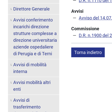
D.R. n.1110 del 
Direttore Generale
Avvisi
Avviso del 14.0
Avvisi conferimento
incarichi direzione
Commissione
strutture complesse a
D.R. n.1900 del 
direzione universitaria
aziende ospedaliere
Torna indietro
di Perugia e di Terni
Avvisi di mobilità
interna
Avvisi mobilità altri
enti
Avvisi di
trasferimento