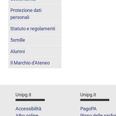
Protezione dati
personali
Statuto e regolamenti
5xmille
Alumni
Il Marchio d'Ateneo
Unipg.it
Unipg.it
Accessibilità
PagoPA
Albo online
Piano delle perf