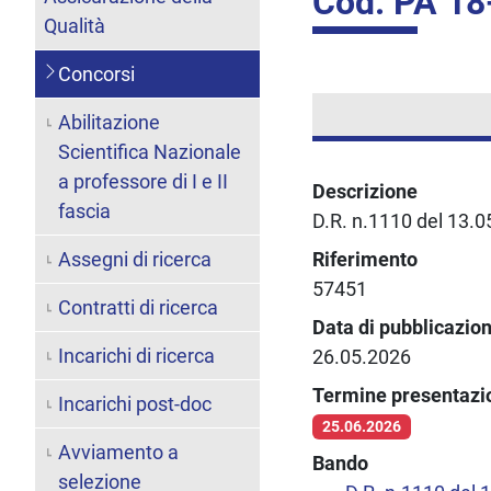
Cod. PA 18
Qualità
Concorsi
Abilitazione
Scientifica Nazionale
a professore di I e II
Descrizione
fascia
D.R. n.1110 del 13.
Assegni di ricerca
Riferimento
57451
Contratti di ricerca
Data di pubblicazio
Incarichi di ricerca
26.05.2026
Termine presentaz
Incarichi post-doc
25.06.2026
Avviamento a
Bando
selezione