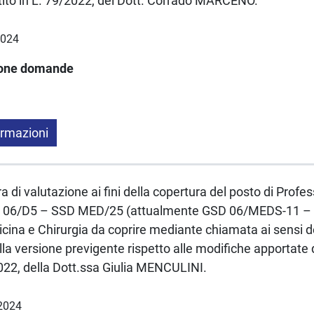
tito in L. 79/2022, del Dott. Corrado MARCENO.
2024
ione domande
ormazioni
a di valutazione ai fini della copertura del posto di Profe
C 06/D5 – SSD MED/25 (attualmente GSD 06/MEDS-11 
cina e Chirurgia da coprire mediante chiamata ai sensi de
lla versione previgente rispetto alle modifiche apportate
2022, della Dott.ssa Giulia MENCULINI.
.2024