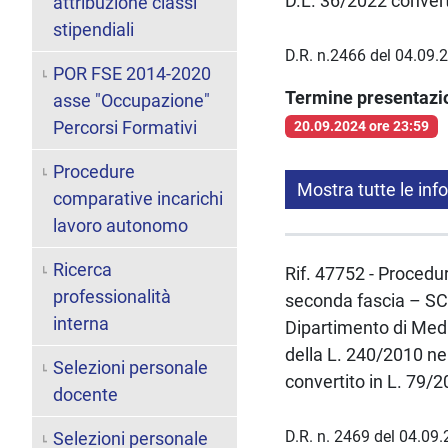
D.L. 36/2022 conver
attribuzione classi
stipendiali
D.R. n.2466 del 04.09.
POR FSE 2014-2020
Termine presentaz
asse "Occupazione"
Percorsi Formativi
20.09.2024 ore 23:59
Procedure
Mostra tutte le inf
comparative incarichi
lavoro autonomo
Ricerca
Rif. 47752 - Procedur
professionalità
seconda fascia – S
interna
Dipartimento di Medi
della L. 240/2010 ne
Selezioni personale
convertito in L. 79/
docente
D.R. n. 2469 del 04.09
Selezioni personale