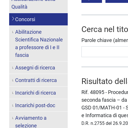
Qualità
Concorsi
Cerca nel tit
Abilitazione
Scientifica Nazionale
Parole chiave (almeno 
a professore di I e II
fascia
Assegni di ricerca
Risultato del
Contratti di ricerca
Rif. 48095 - Procedur
Incarichi di ricerca
seconda fascia – da 
Incarichi post-doc
GSD 01/MATH-01 - S
e Informatica di que
Avviamento a
D.R. n.2755 del 26.9.2
selezione