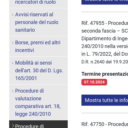
ricercatori di ruolo
Avvisi riservati al
personale del ruolo
Rif. 47955 - Procedur
sanitario
seconda fascia – S
Dipartimento di Inge
Borse, premi ed altri
240/2010 nella versi
incentivi
in L. 79/2022, del 
D.R. n.2640 del 19.9.2
Mobilità ai sensi
dell'art. 30 del D. Lgs.
Termine presentaz
165/2001
07.10.2024
Procedure di
valutazione
Mostra tutte le inf
comparativa art. 18,
legge 240/2010
Rif. 47750 - Procedur
Procedure di