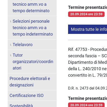
tecnico amm.vo a
Termine presentaz
tempo determinato
20.09.2024 ore 23:59
Selezioni personale
tecnico amm.vo a
Mostra tutte le inf
tempo indeterminato
Telelavoro
Rif. 47753 - Procedur
Tutor
seconda fascia – S
organizzatori/coordin
Dipartimento di Medi
atori
della L. 240/2010 ne
convertito in L. 79
Procedure elettorali e
designazioni
D.R. n. 2473 del 04.09
Certificazione ISO
Termine presentaz
20.09.2024 ore 23:59
Sostenibilità