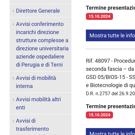
Termine presentaz
Direttore Generale
15.10.2024
Avvisi conferimento
incarichi direzione
Mostra tutte le inf
strutture complesse a
direzione universitaria
aziende ospedaliere
Rif. 48097 - Procedur
di Perugia e di Terni
seconda fascia – da 
GSD 05/BIOS-15 - SSD
Avvisi di mobilità
e Biotecnologie di q
interna
D.R. n.2757 del 26.9.2
Avvisi mobilità altri
Termine presentaz
enti
15.10.2024
Avvisi di
trasferimento
Mostra tutte le inf