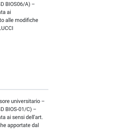
SD BIOS06/A) –
ta ai
to alle modifiche
ELUCCI
ssore universitario –
SD BIOS-01/C) –
 ai sensi dell'art.
che apportate dal