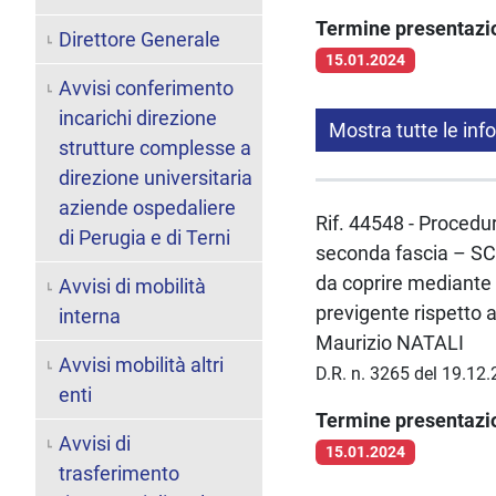
Termine presentaz
Direttore Generale
15.01.2024
Avvisi conferimento
incarichi direzione
Mostra tutte le inf
strutture complesse a
direzione universitaria
aziende ospedaliere
Rif. 44548 - Procedur
di Perugia e di Terni
seconda fascia – SC
da coprire mediante 
Avvisi di mobilità
previgente rispetto a
interna
Maurizio NATALI
Avvisi mobilità altri
D.R. n. 3265 del 19.12
enti
Termine presentaz
Avvisi di
15.01.2024
trasferimento