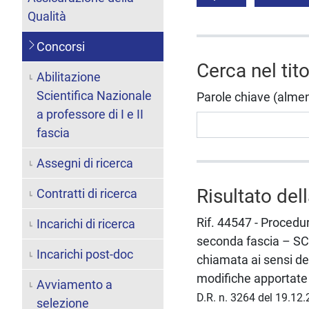
Qualità
Concorsi
Cerca nel tit
Abilitazione
Scientifica Nazionale
Parole chiave (almeno 
a professore di I e II
fascia
Assegni di ricerca
Risultato del
Contratti di ricerca
Rif. 44547 - Procedur
Incarichi di ricerca
seconda fascia – SC
Incarichi post-doc
chiamata ai sensi del
modifiche apportate 
Avviamento a
D.R. n. 3264 del 19.12
selezione