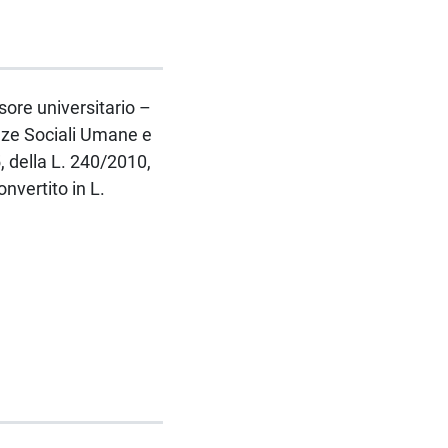
ssore universitario –
nze Sociali Umane e
, della L. 240/2010,
nvertito in L.