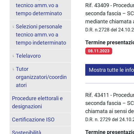
tecnico amm.vo a
Rif. 43409 - Procedur
tempo determinato
seconda fascia – SC
mediante chiamata ai
Selezioni personale
D.R. n.2728 del 24.10.
tecnico amm.vo a
Termine presentaz
tempo indeterminato
08.11.2023
Telelavoro
Tutor
Mostra tutte le inf
organizzatori/coordin
atori
Rif. 43411 - Procedur
Procedure elettorali e
seconda fascia – SC
designazioni
chiamata ai sensi de
Certificazione ISO
D.R. n. 2729 del 24.10
Termine presentaz
Sostenibilità