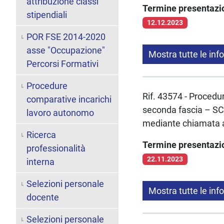
attribuzione classi
Termine presentaz
stipendiali
12.12.2023
POR FSE 2014-2020
asse "Occupazione"
Mostra tutte le inf
Percorsi Formativi
Procedure
Rif. 43574 - Procedur
comparative incarichi
seconda fascia – SC
lavoro autonomo
mediante chiamata ai
Ricerca
Termine presentaz
professionalità
22.11.2023
interna
Selezioni personale
Mostra tutte le inf
docente
Selezioni personale