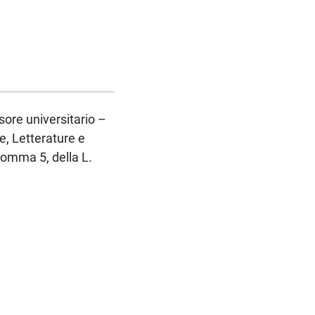
ssore universitario –
, Letterature e
comma 5, della L.