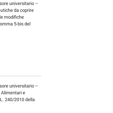
ssore universitario –
utiche da coprire
lle modifiche
 comma 5-bis del
ssore universitario –
 Alimentari e
 L. 240/2010 della