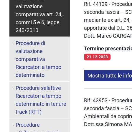
Rif. 44139 - Procedur
valutazione
seconda fascia – SC
comparativa art. 24,
mediante ex art. 24,
commi 5 e 6, legge
apportate dal D.L. 3
240/2010
Dott. Marco GARGA
Procedure di
Termine presentaz
valutazione
21.12.2023
comparativa
Ricercatori a tempo
determinato
Mostra tutte le inf
Procedure selettive
Ricercatori a tempo
Rif. 43953 - Procedur
determinato in tenure
seconda fascia – SC
track (RTT)
Ambientali da coprir
Dott.ssa Simona M
Procedure