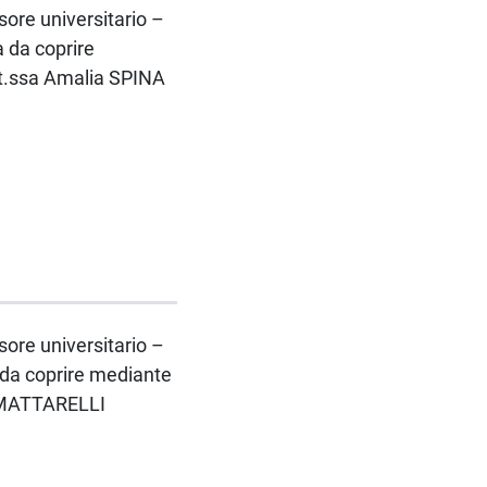
ssore universitario –
 da coprire
tt.ssa Amalia SPINA
ssore universitario –
 da coprire mediante
io MATTARELLI