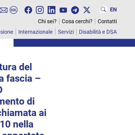
EN
Chi sei?
Cosa cerchi?
Contatti
ssione
Internazionale
Servizi
Disabilità e DSA
tura del
a fascia –
D
mento di
chiamata ai
010 nella