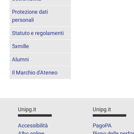
Protezione dati
personali
Statuto e regolamenti
5xmille
Alumni
Il Marchio d'Ateneo
Unipg.it
Unipg.it
Accessibilità
PagoPA
Albo online
Piano delle perf