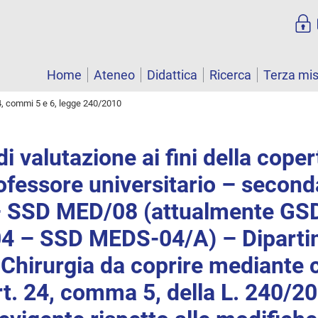
Home
Ateneo
Didattica
Ricerca
Terza mi
4, commi 5 e 6, legge 240/2010
i valutazione ai fini della coper
ofessore universitario – second
– SSD MED/08 (attualmente GS
 – SSD MEDS-04/A) – Diparti
Chirurgia da coprire mediante 
art. 24, comma 5, della L. 240/2