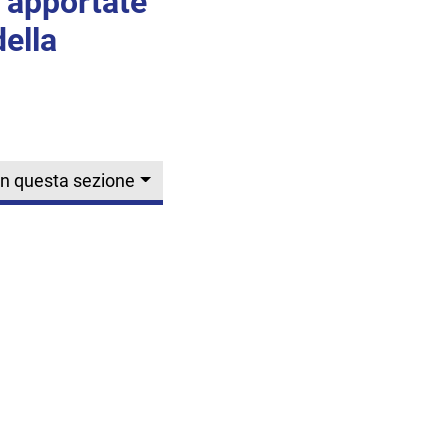
e apportate
della
In questa sezione