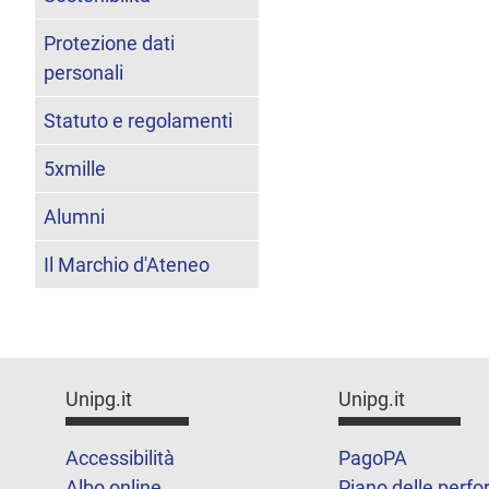
Protezione dati
personali
Statuto e regolamenti
5xmille
Alumni
Il Marchio d'Ateneo
Unipg.it
Unipg.it
Accessibilità
PagoPA
Albo online
Piano delle perf