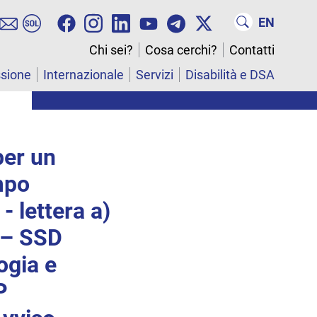
EN
Chi sei?
Cosa cerchi?
Contatti
ssione
Internazionale
Servizi
Disabilità e DSA
per un
mpo
- lettera a)
 – SSD
ogia e
P