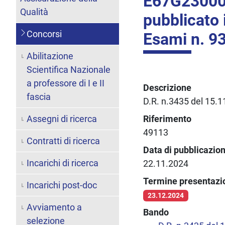
E67G23000
Qualità
pubblicato 
Concorsi
Esami n. 93
Abilitazione
Scientifica Nazionale
a professore di I e II
Descrizione
fascia
D.R. n.3435 del 15.
Assegni di ricerca
Riferimento
49113
Contratti di ricerca
Data di pubblicazio
Incarichi di ricerca
22.11.2024
Termine presentaz
Incarichi post-doc
23.12.2024
Avviamento a
Bando
selezione