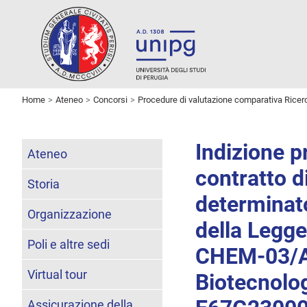
Home
Ateneo
Concorsi
Procedure di valutazione comparativa Ricer
Indizione p
Ateneo
contratto d
Storia
determinato
Organizzazione
della Legg
Poli e altre sedi
CHEM-03/A,
Virtual tour
Biotecnolo
Assicurazione della