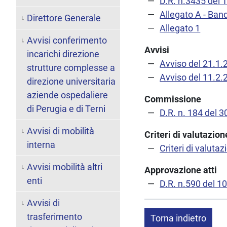
D.R. n.3435 del 
Allegato A - Ban
Direttore Generale
Allegato 1
Avvisi conferimento
Avvisi
incarichi direzione
Avviso del 21.1.
strutture complesse a
Avviso del 11.2.
direzione universitaria
aziende ospedaliere
Commissione
di Perugia e di Terni
D.R. n. 184 del 
Avvisi di mobilità
Criteri di valutazi
interna
Criteri di valutaz
Avvisi mobilità altri
Approvazione atti
enti
D.R. n.590 del 1
Avvisi di
trasferimento
Torna indietro