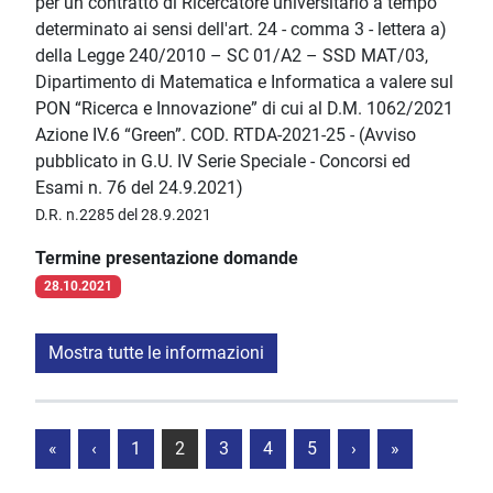
per un contratto di Ricercatore universitario a tempo
determinato ai sensi dell'art. 24 - comma 3 - lettera a)
della Legge 240/2010 – SC 01/A2 – SSD MAT/03,
Dipartimento di Matematica e Informatica a valere sul
PON “Ricerca e Innovazione” di cui al D.M. 1062/2021
Azione IV.6 “Green”. COD. RTDA-2021-25 - (Avviso
pubblicato in G.U. IV Serie Speciale - Concorsi ed
Esami n. 76 del 24.9.2021)
D.R. n.2285 del 28.9.2021
Termine presentazione domande
28.10.2021
Mostra tutte le informazioni
«
‹
1
2
3
4
5
›
»