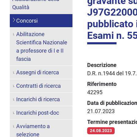
gravante s
Qualità
J97G22000
Concorsi
pubblicato 
Esami n. 55
Abilitazione
Scientifica Nazionale
a professore di I e II
fascia
Descrizione
Assegni di ricerca
D.R. n.1944 del 19.7
Riferimento
Contratti di ricerca
42295
Incarichi di ricerca
Data di pubblicazio
21.07.2023
Incarichi post-doc
Termine presentaz
Avviamento a
24.08.2023
selezione