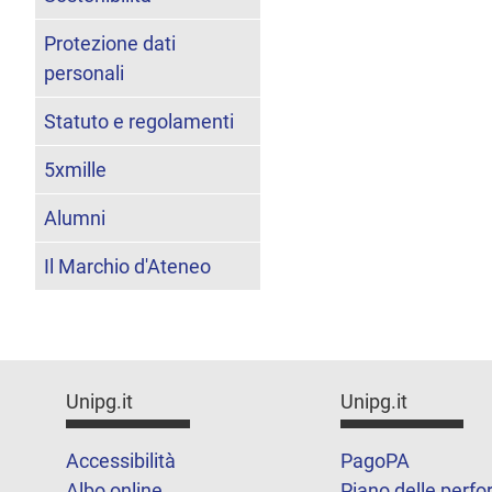
Protezione dati
personali
Statuto e regolamenti
5xmille
Alumni
Il Marchio d'Ateneo
Unipg.it
Unipg.it
Accessibilità
PagoPA
Albo online
Piano delle perf