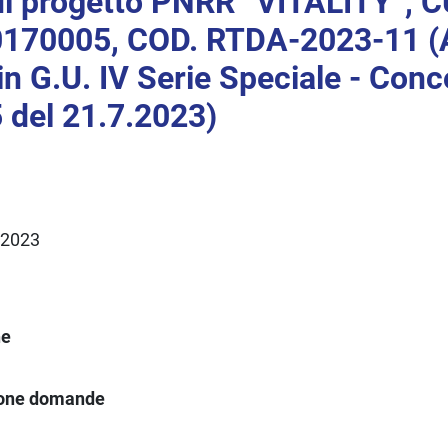
ul progetto PNRR “VITALITY”, 
170005, COD. RTDA-2023-11 (
in G.U. IV Serie Speciale - Conc
 del 21.7.2023)
.2023
ne
ione domande