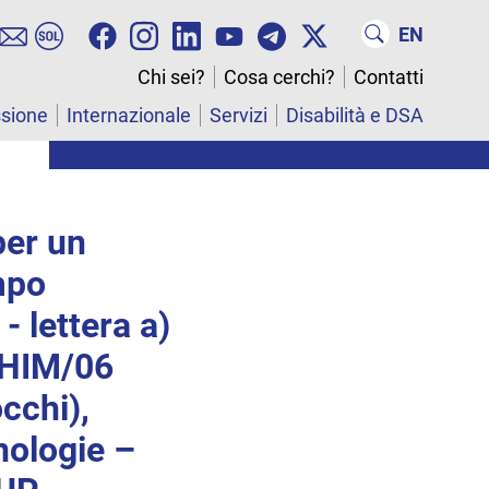
EN
Chi sei?
Cosa cerchi?
Contatti
ssione
Internazionale
Servizi
Disabilità e DSA
per un
mpo
- lettera a)
CHIM/06
cchi),
nologie –