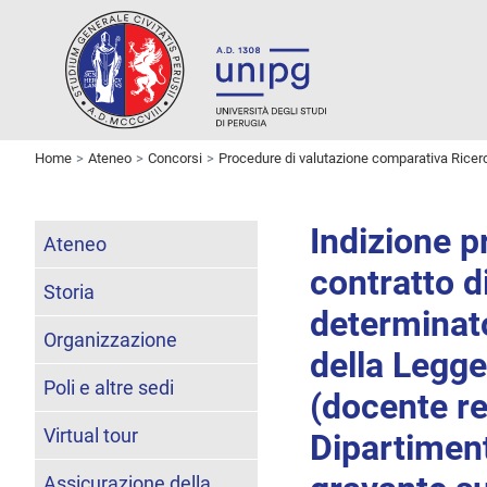
Home
Ateneo
Concorsi
Procedure di valutazione comparativa Ricer
Indizione p
Ateneo
contratto d
Storia
determinato
Organizzazione
della Legg
Poli e altre sedi
(docente re
Virtual tour
Dipartiment
Assicurazione della