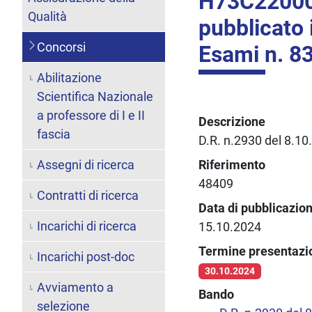
H73C22000
Qualità
pubblicato 
Concorsi
Esami n. 83
Abilitazione
Scientifica Nazionale
a professore di I e II
Descrizione
fascia
D.R. n.2930 del 8.10
Assegni di ricerca
Riferimento
48409
Contratti di ricerca
Data di pubblicazio
Incarichi di ricerca
15.10.2024
Termine presentaz
Incarichi post-doc
30.10.2024
Avviamento a
Bando
selezione