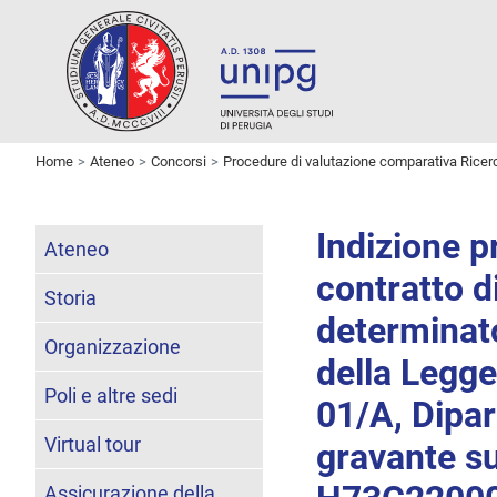
Home
Ateneo
Concorsi
Procedure di valutazione comparativa Ricer
Indizione p
Ateneo
contratto d
Storia
determinato
Organizzazione
della Legg
Poli e altre sedi
01/A, Dipa
Virtual tour
gravante s
Assicurazione della