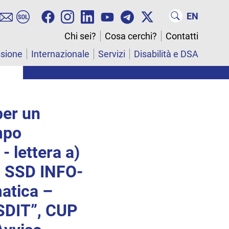
EN
Chi sei?
Cosa cerchi?
Contatti
ssione
Internazionale
Servizi
Disabilità e DSA
per un
mpo
- lettera a)
– SSD INFO-
atica –
SDIT”, CUP