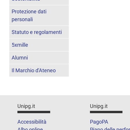
Protezione dati
personali
Statuto e regolamenti
5xmille
Alumni
Il Marchio d'Ateneo
Unipg.it
Unipg.it
Accessibilità
PagoPA
Albo online
Piano delle perf