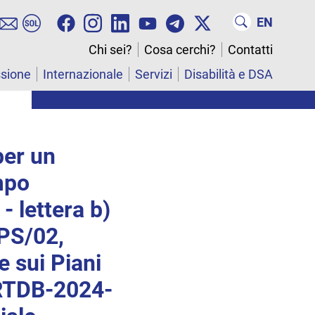
EN
Chi sei?
Cosa cerchi?
Contatti
ssione
Internazionale
Servizi
Disabilità e DSA
per un
mpo
- lettera b)
PS/02,
e sui Piani
 RTDB-2024-