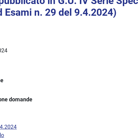
pubblicato in G.U. IV Serie Spec
 Esami n. 29 del 9.4.2024)
2024
ne
ione domande
.4.2024
do