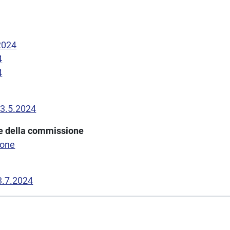
2024
4
4
23.5.2024
one della commissione
ione
 3.7.2024