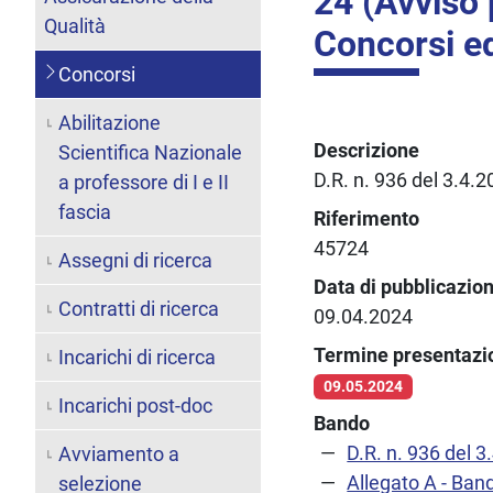
24 (Avviso 
Qualità
Concorsi ed
Concorsi
Abilitazione
Descrizione
Scientifica Nazionale
D.R. n. 936 del 3.4.
a professore di I e II
fascia
Riferimento
45724
Assegni di ricerca
Data di pubblicazio
Contratti di ricerca
09.04.2024
Termine presentaz
Incarichi di ricerca
09.05.2024
Incarichi post-doc
Bando
D.R. n. 936 del 3
Avviamento a
Allegato A - Ban
selezione