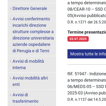
a tempo determinato 
Direttore Generale
08/CEAR-10 – SSD CE
05(Avviso pubblicato
Avvisi conferimento
D.R. n.1371 del 26.5.2
incarichi direzione
strutture complesse a
Termine presentaz
direzione universitaria
03.07.2025
aziende ospedaliere
di Perugia e di Terni
Mostra tutte le inf
Avvisi di mobilità
interna
Rif. 51947 - Indizion
Avvisi mobilità altri
a tempo determinato 
enti
06/MEDS-05 – SSD ME
2025-03 (Avviso pubb
Avvisi di
D.R. n.1137 del 14.5.2
trasferimento