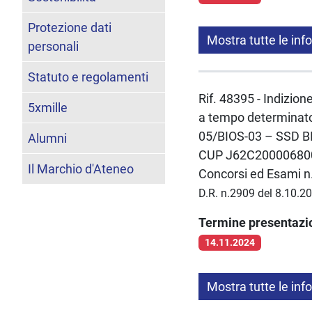
Protezione dati
Mostra tutte le inf
personali
Statuto e regolamenti
Rif. 48395 - Indizion
5xmille
a tempo determinato 
05/BIOS-03 – SSD BIO
Alumni
CUP J62C20000680005
Il Marchio d'Ateneo
Concorsi ed Esami n.
D.R. n.2909 del 8.10.2
Termine presentaz
14.11.2024
Mostra tutte le inf