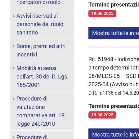
ricercatori di ruolo
Termine presentaz
19.06.2025
Avvisi riservati al
personale del ruolo
sanitario
Mostra tutte le inf
Borse, premi ed altri
incentivi
Rif. 51948 - Indizion
a tempo determinato 
Mobilità ai sensi
06/MEDS-05 – SSD ME
dell'art. 30 del D. Lgs.
2025-04 (Avviso pubb
165/2001
D.R. n.1138 del 14.5.2
Procedure di
Termine presentaz
valutazione
comparativa art. 18,
19.06.2025
legge 240/2010
Mostra tutte le inf
Procedure di