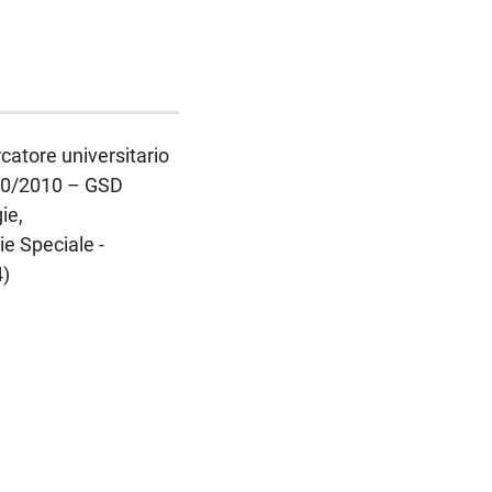
rcatore universitario
 240/2010 – GSD
ie,
e Speciale -
4)