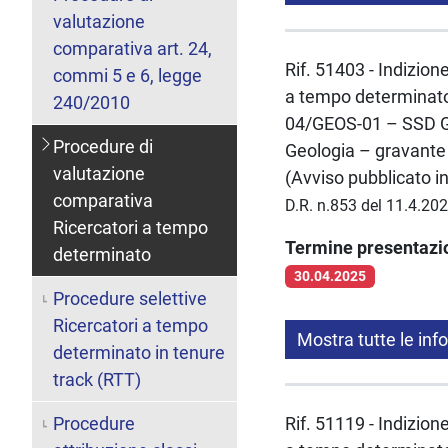
valutazione
comparativa art. 24,
Rif. 51403 - Indizion
commi 5 e 6, legge
a tempo determinato 
240/2010
04/GEOS-01 – SSD GE
Procedure di
Geologia – gravant
valutazione
(Avviso pubblicato i
comparativa
D.R. n.853 del 11.4.20
Ricercatori a tempo
Termine presentaz
determinato
30.04.2025
Procedure selettive
Ricercatori a tempo
Mostra tutte le inf
determinato in tenure
track (RTT)
Procedure
Rif. 51119 - Indizion