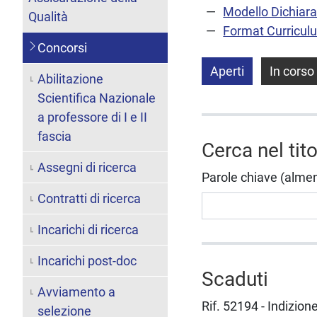
Modello Dichiara
Qualità
Format Curricul
Concorsi
Aperti
In corso
Abilitazione
Scientifica Nazionale
a professore di I e II
fascia
Cerca nel tit
Assegni di ricerca
Parole chiave (almeno 
Contratti di ricerca
Incarichi di ricerca
Incarichi post-doc
Scaduti
Avviamento a
Rif. 52194 - Indizion
selezione