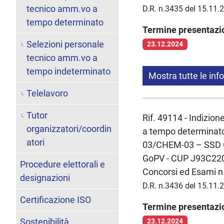
tecnico amm.vo a
D.R. n.3435 del 15.11.
tempo determinato
Termine presentaz
Selezioni personale
23.12.2024
tecnico amm.vo a
tempo indeterminato
Mostra tutte le inf
Telelavoro
Tutor
Rif. 49114 - Indizion
organizzatori/coordin
a tempo determinato 
atori
03/CHEM-03 – SSD CH
GoPV - CUP J93C2200
Procedure elettorali e
Concorsi ed Esami n
designazioni
D.R. n.3436 del 15.11.
Certificazione ISO
Termine presentaz
Sostenibilità
23.12.2024