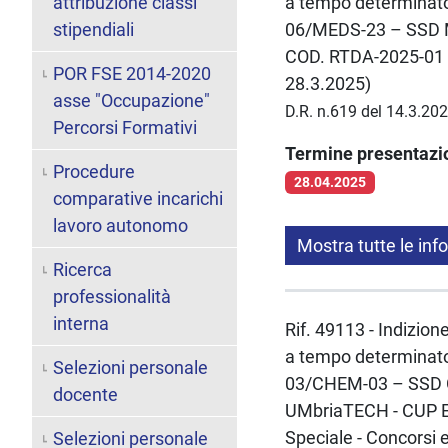
attribuzione classi
a tempo determinato 
stipendiali
06/MEDS-23 – SSD M
COD. RTDA-2025-01 (A
POR FSE 2014-2020
28.3.2025)
asse "Occupazione"
D.R. n.619 del 14.3.20
Percorsi Formativi
Termine presentaz
Procedure
28.04.2025
comparative incarichi
lavoro autonomo
Mostra tutte le inf
Ricerca
professionalità
interna
Rif. 49113 - Indizion
a tempo determinato 
Selezioni personale
03/CHEM-03 – SSD CH
docente
UMbriaTECH - CUP E
Speciale - Concorsi 
Selezioni personale