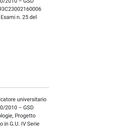
 240/2010 – GSD
 J93C23002160006
 Esami n. 25 del
rcatore universitario
 240/2010 – GSD
logie, Progetto
in G.U. IV Serie