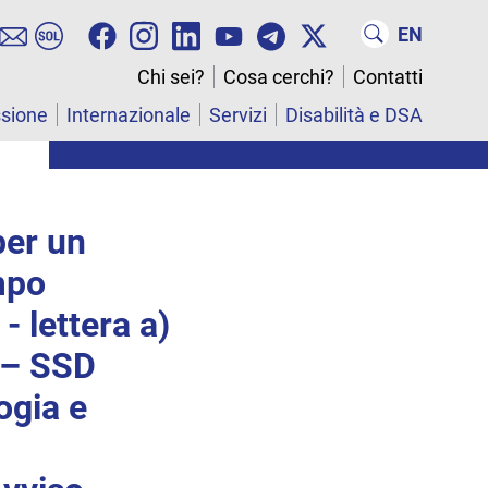
EN
Chi sei?
Cosa cerchi?
Contatti
ssione
Internazionale
Servizi
Disabilità e DSA
per un
mpo
- lettera a)
 – SSD
ogia e