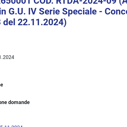
650001 COD. RTDA-2024-09 (A
in G.U. IV Serie Speciale - Conc
 del 22.11.2024)
11.2024
ne
ione domande