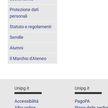
Protezione dati
personali
Statuto e regolamenti
5xmille
Alumni
Il Marchio d'Ateneo
Unipg.it
Unipg.it
Accessibilità
PagoPA
Albo online
Piano delle perf