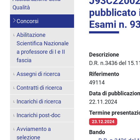
J93C22002
Qualità
pubblicato 
Concorsi
Esami n. 93
Abilitazione
Scientifica Nazionale
a professore di I e II
Descrizione
fascia
D.R. n.3436 del 15.
Assegni di ricerca
Riferimento
49114
Contratti di ricerca
Data di pubblicazio
Incarichi di ricerca
22.11.2024
Termine presentaz
Incarichi post-doc
23.12.2024
Avviamento a
Bando
selezione