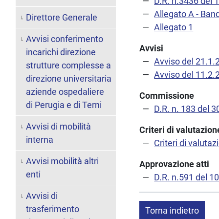
D.R. n.3436 del 
Allegato A - Ban
Direttore Generale
Allegato 1
Avvisi conferimento
Avvisi
incarichi direzione
Avviso del 21.1.
strutture complesse a
Avviso del 11.2.
direzione universitaria
aziende ospedaliere
Commissione
di Perugia e di Terni
D.R. n. 183 del 
Avvisi di mobilità
Criteri di valutazi
interna
Criteri di valutaz
Avvisi mobilità altri
Approvazione atti
enti
D.R. n.591 del 1
Avvisi di
trasferimento
Torna indietro