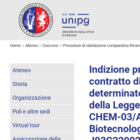
Home
Ateneo
Concorsi
Procedure di valutazione comparativa Ricer
Indizione p
Ateneo
contratto d
Storia
determinato
Organizzazione
della Legg
Poli e altre sedi
CHEM-03/A,
Virtual tour
Biotecnolo
Assicurazione della