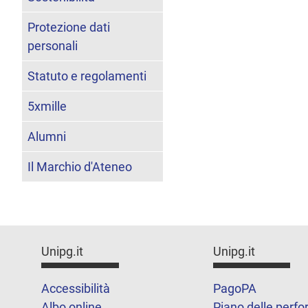
Protezione dati
personali
Statuto e regolamenti
5xmille
Alumni
Il Marchio d'Ateneo
Unipg.it
Unipg.it
Accessibilità
PagoPA
Albo online
Piano delle perf