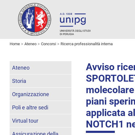
Home
Ateneo
Concorsi
Ricerca professionalità interna
Avviso rice
Ateneo
SPORTOLETTI
Storia
molecolare 
Organizzazione
piani sperim
Poli e altre sedi
applicata al
Virtual tour
NOTCH1 nel
Assicurazione della