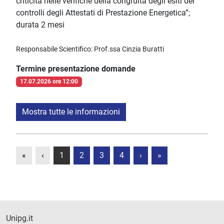
criticità nelle verifiche della congruità degli esiti dei
controlli degli Attestati di Prestazione Energetica”;
durata 2 mesi
Responsabile Scientifico: Prof.ssa Cinzia Buratti
Termine presentazione domande
17.07.2026 ore 12:00
Mostra tutte le informazioni
«
‹
1
2
3
4
›
»
Unipg.it