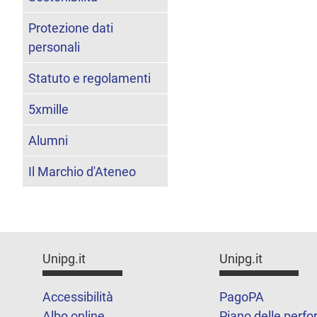
Protezione dati
personali
Statuto e regolamenti
5xmille
Alumni
Il Marchio d'Ateneo
Unipg.it
Unipg.it
Accessibilità
PagoPA
Albo online
Piano delle perf