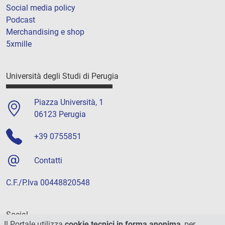
Social media policy
Podcast
Merchandising e shop
5xmille
Università degli Studi di Perugia
Piazza Università, 1
06123 Perugia
+39 0755851
Contatti
C.F./P.Iva 00448820548
Social
Il Portale utilizza
cookie tecnici in forma anonima
, per