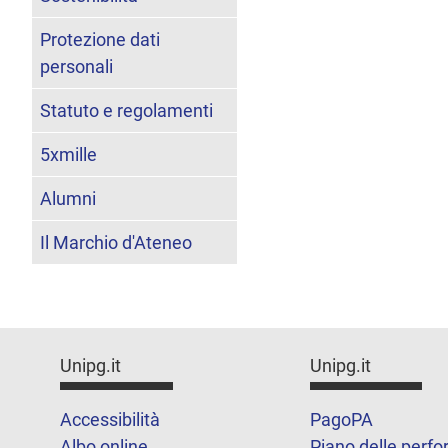
Protezione dati
personali
Statuto e regolamenti
5xmille
Alumni
Il Marchio d'Ateneo
Unipg.it
Unipg.it
Accessibilità
PagoPA
Albo online
Piano delle perf