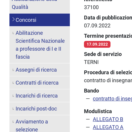
Qualità
37100
Data di pubblicazio
Concorsi
07.09.2022
Abilitazione
Termine presentaz
Scientifica Nazionale
17.09.2022
a professore di I e II
Sede di servizio
fascia
TERNI
Assegni di ricerca
Procedura di selezi
contratto di insegn
Contratti di ricerca
Bando
Incarichi di ricerca
contratto di ins
Incarichi post-doc
Modulistica
ALLEGATO B
Avviamento a
ALLEGATO A
selezione