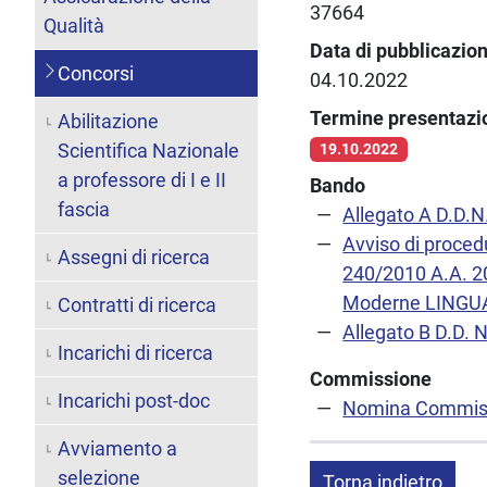
37664
Qualità
Data di pubblicazio
Concorsi
04.10.2022
Termine presentaz
Abilitazione
Scientifica Nazionale
19.10.2022
a professore di I e II
Bando
fascia
Allegato A D.D.N
Avviso di proced
Assegni di ricerca
240/2010 A.A. 20
Moderne LINGUA 
Contratti di ricerca
Allegato B D.D. 
Incarichi di ricerca
Commissione
Incarichi post-doc
Nomina Commiss
Avviamento a
selezione
Torna indietro