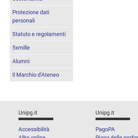
Protezione dati
personali
Statuto e regolamenti
5xmille
Alumni
Il Marchio d'Ateneo
Unipg.it
Unipg.it
Accessibilità
PagoPA
Albo online
Piano delle perf