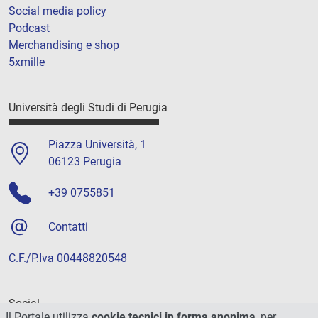
Social media policy
Podcast
Merchandising e shop
5xmille
Università degli Studi di Perugia
Piazza Università, 1
06123 Perugia
+39 0755851
Contatti
C.F./P.Iva 00448820548
Social
Il Portale utilizza
cookie tecnici in forma anonima
, per