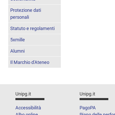
Protezione dati
personali
Statuto e regolamenti
5xmille
Alumni
Il Marchio d'Ateneo
Unipg.it
Unipg.it
Accessibilità
PagoPA
Albo online
Piano delle perf