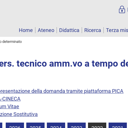
Home
Ateneo
Didattica
Ricerca
Terza mi
o determinato
Pers. tecnico amm.vo a tempo d
a presentazione della domanda tramite piattaforma PICA
CA-CINECA
lum Vitae
zione Sostitutiva