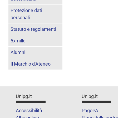
Protezione dati
personali
Statuto e regolamenti
5xmille
Alumni
Il Marchio d'Ateneo
Unipg.it
Unipg.it
Accessibilità
PagoPA
Albo online
Piano delle perf