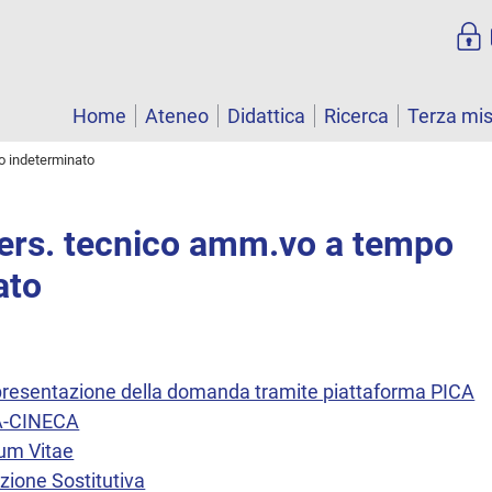
Home
Ateneo
Didattica
Ricerca
Terza mi
o indeterminato
Pers. tecnico amm.vo a tempo
ato
a presentazione della domanda tramite piattaforma PICA
CA-CINECA
lum Vitae
zione Sostitutiva