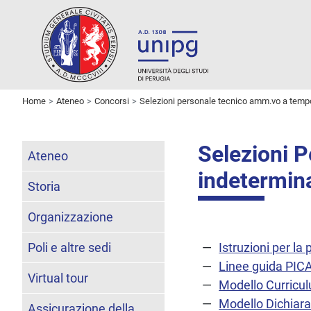
Home
Ateneo
Concorsi
Selezioni personale tecnico amm.vo a temp
Selezioni 
Ateneo
indetermin
Storia
Organizzazione
Poli e altre sedi
Istruzioni per l
Linee guida PI
Virtual tour
Modello Curricu
Modello Dichiara
Assicurazione della