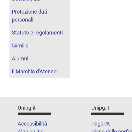
Protezione dati
personali
Statuto e regolamenti
5xmille
Alumni
Il Marchio d'Ateneo
Unipg.it
Unipg.it
Accessibilità
PagoPA
Albo online
Piano delle perf