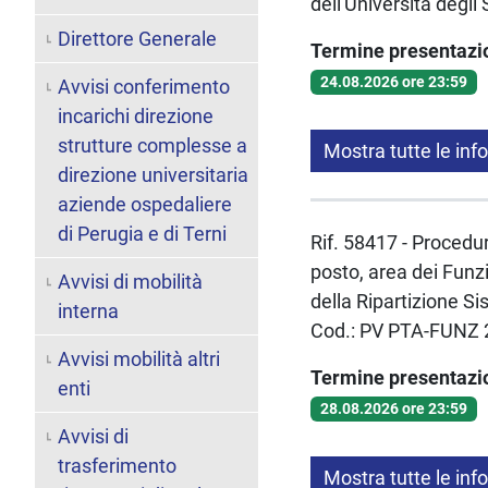
dell'Università degl
Direttore Generale
Termine presentaz
24.08.2026 ore 23:59
Avvisi conferimento
incarichi direzione
strutture complesse a
Mostra tutte le inf
direzione universitaria
aziende ospedaliere
di Perugia e di Terni
Rif. 58417 - Procedur
posto, area dei Funzi
Avvisi di mobilità
della Ripartizione Si
interna
Cod.: PV PTA-FUNZ 
Avvisi mobilità altri
Termine presentaz
enti
28.08.2026 ore 23:59
Avvisi di
trasferimento
Mostra tutte le inf