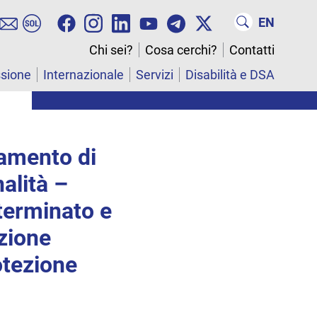
EN
Chi sei?
Cosa cerchi?
Contatti
ssione
Internazionale
Servizi
Disabilità e DSA
tamento di
nalità –
terminato e
izione
otezione