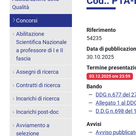
Cod.: PTA
Qualità
Concorsi
Riferimento
Abilitazione
54235
Scientifica Nazionale
Data di pubblicazio
a professore di I e II
30.10.2025
fascia
Termine presentaz
Assegni di ricerca
03.12.2025 ore 23:59
Contratti di ricerca
Bando
DDG n.677 del 2
Incarichi di ricerca
Allegato 1 al DD
D.D.G n.698 del 
Incarichi post-doc
Avvisi
Avviamento a
Avviso pubblicato
selezione