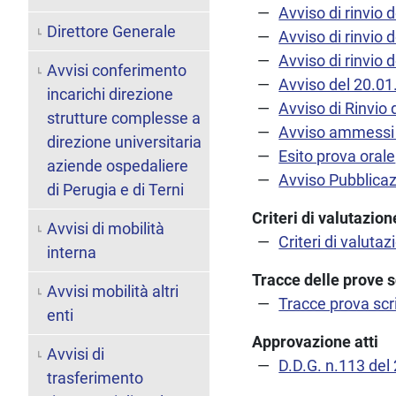
Avviso di rinvio 
Direttore Generale
Avviso di rinvio 
Avviso di rinvio 
Avvisi conferimento
Avviso del 20.0
incarichi direzione
Avviso di Rinvio
strutture complesse a
Avviso ammessi a
direzione universitaria
Esito prova orale
aziende ospedaliere
Avviso Pubblica
di Perugia e di Terni
Criteri di valutazi
Avvisi di mobilità
Criteri di valut
interna
Tracce delle prove s
Avvisi mobilità altri
Tracce prova scr
enti
Approvazione atti
Avvisi di
D.D.G. n.113 del
trasferimento