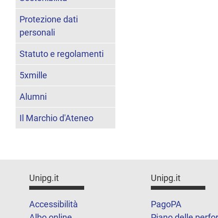
Protezione dati
personali
Statuto e regolamenti
5xmille
Alumni
Il Marchio d'Ateneo
Unipg.it
Unipg.it
Accessibilità
PagoPA
Albo online
Piano delle perf