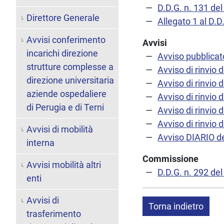
D.D.G. n. 131 d
Direttore Generale
Allegato 1 al D.D
Avvisi conferimento
Avvisi
incarichi direzione
Avviso pubblicato
strutture complesse a
Avviso di rinvio 
direzione universitaria
Avviso di rinvio 
aziende ospedaliere
Avviso di rinvio 
di Perugia e di Terni
Avviso di rinvio 
Avviso di rinvio 
Avvisi di mobilità
Avviso DIARIO d
interna
Commissione
Avvisi mobilità altri
D.D.G. n. 292 de
enti
Avvisi di
Torna indietro
trasferimento