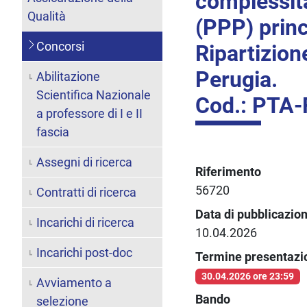
complessità
Qualità
(PPP) prin
Concorsi
Ripartizione
Perugia.
Abilitazione
Scientifica Nazionale
Cod.: PTA-
a professore di I e II
fascia
Assegni di ricerca
Riferimento
56720
Contratti di ricerca
Data di pubblicazio
Incarichi di ricerca
10.04.2026
Incarichi post-doc
Termine presentaz
30.04.2026 ore 23:59
Avviamento a
Bando
selezione