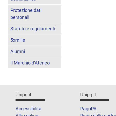
Protezione dati
personali
Statuto e regolamenti
5xmille
Alumni
Il Marchio d'Ateneo
Unipg.it
Unipg.it
Accessibilità
PagoPA
Albo online
Piano delle perf