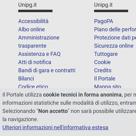
Unipg.it
Unipg.it
Accessibilità
PagoPA
Albo online
Piano delle perf
Amministrazione
Protezione dati p
trasparente
Sicurezza online
Assistenza e FAQ
Tuttogare
Atti di notifica
Cookie
Bandi di gara e contratti
Credits
Bilanci
Il Portale
Codice etico
Mappa sito
Il Portale utilizza
cookie tecnici in forma anonima
, per 
FOIA
Statistiche
informazioni statistiche sulle modalità di utilizzo, entr
Note legali
Dichiarazione di
Selezionando "
Non accetto
" non sarà possibile utilizzar
accessibilità
la navigazione.
Ulteriori informazioni nell'informativa estesa