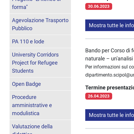
forma"
30.06.2023
Agevolazione Trasporto
Mostra tutte le inf
Pubblico
PA 110 e lode
Bando per Corso di f
University Corridors
naturale – un'analisi
Project for Refugee
Per informazioni sul cor
Students
dipartimento.scipol@uni
Open Badge
Termine presentaz
26.04.2023
Procedure
amministrative e
modulistica
Mostra tutte le inf
Valutazione della