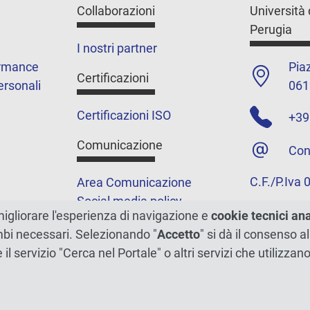
Collaborazioni
Università 
Perugia
I nostri partner
ormance
Piaz
Certificazioni
ersonali
061
Certificazioni ISO
+39
Comunicazione
Con
C.F./P.Iva
Area Comunicazione
Social media policy
migliorare l'esperienza di navigazione e
cookie tecnici an
Podcast
ambi necessari. Selezionando "
Accetto
" si dà il consenso al
Merchandising e shop
e il servizio "Cerca nel Portale" o altri servizi che utilizz
5xmille