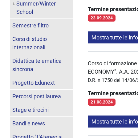
Summer/Winter
Termine presentaz
School
23.09.2024
Semestre filtro
Mostra tutte le inf
Corsi di studio
internazionali
Didattica telematica
Corso di formazion
sincrona
ECONOMY". A.A. 20
D.R. n.1750 del 14/06
Progetto Edunext
Termine presentaz
Percorsi post laurea
21.08.2024
Stage e tirocini
Mostra tutte le inf
Bandi e news
Progetto "L'Ateneo si