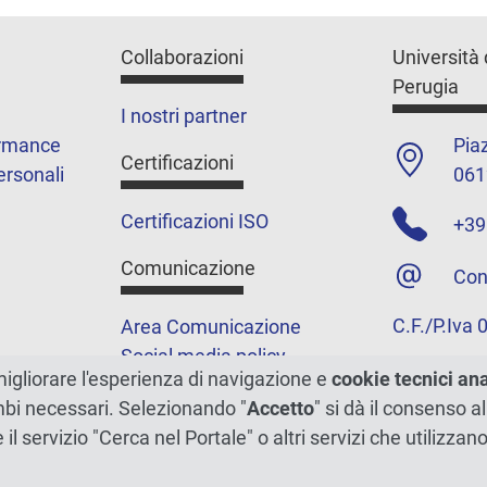
Collaborazioni
Università 
Perugia
I nostri partner
ormance
Piaz
Certificazioni
ersonali
061
Certificazioni ISO
+39
Comunicazione
Con
C.F./P.Iva
Area Comunicazione
Social media policy
migliorare l'esperienza di navigazione e
cookie tecnici an
Podcast
ambi necessari. Selezionando "
Accetto
" si dà il consenso al
Merchandising e shop
e il servizio "Cerca nel Portale" o altri servizi che utilizz
5xmille