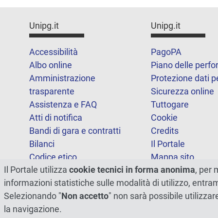
Unipg.it
Unipg.it
Accessibilità
PagoPA
Albo online
Piano delle perf
Amministrazione
Protezione dati p
trasparente
Sicurezza online
Assistenza e FAQ
Tuttogare
Atti di notifica
Cookie
Bandi di gara e contratti
Credits
Bilanci
Il Portale
Codice etico
Mappa sito
Il Portale utilizza
cookie tecnici in forma anonima
, per 
FOIA
Statistiche
informazioni statistiche sulle modalità di utilizzo, entr
Note legali
Dichiarazione di
Selezionando "
Non accetto
" non sarà possibile utilizzar
accessibilità
la navigazione.