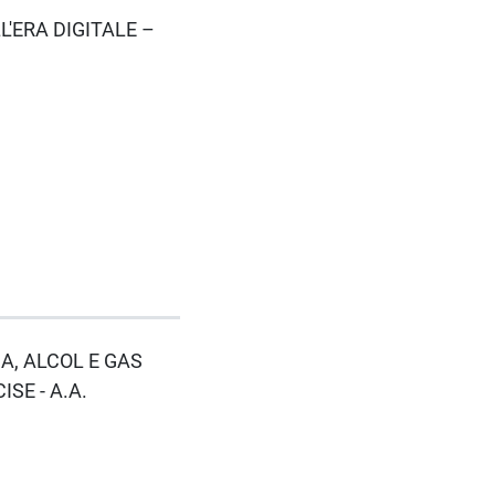
LL'ERA DIGITALE –
IA, ALCOL E GAS
SE - A.A.