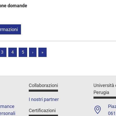
ione domande
ormazioni
3
4
5
›
»
Collaborazioni
Università 
Perugia
I nostri partner
ormance
Piaz
Certificazioni
ersonali
061