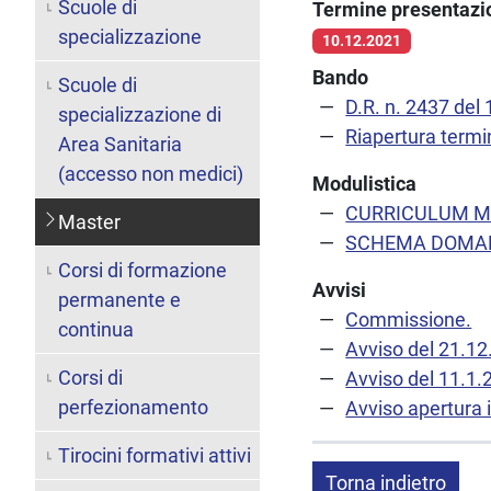
Scuole di
Termine presentaz
specializzazione
10.12.2021
Bando
Scuole di
D.R. n. 2437 del
specializzazione di
Riapertura termi
Area Sanitaria
(accesso non medici)
Modulistica
CURRICULUM M
Master
SCHEMA DOMAN
Corsi di formazione
Avvisi
permanente e
Commissione.
continua
Avviso del 21.1
Corsi di
Avviso del 11.1.
perfezionamento
Avviso apertura 
Tirocini formativi attivi
Torna indietro