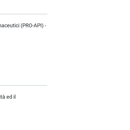
rmaceutici (PRO-API) -
tà ed il