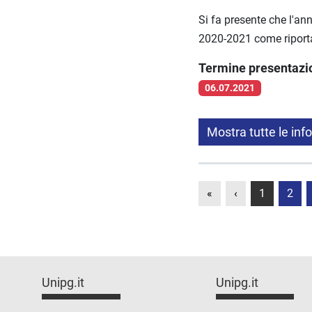
Si fa presente che l'an
2020-2021 come riportat
Termine presentaz
06.07.2021
Mostra tutte le inf
«
‹
1
2
Unipg.it
Unipg.it