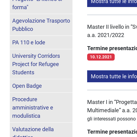
Mostra tutte le inf
forma"
Agevolazione Trasporto
Master II livello in 
Pubblico
a.a. 2021/2022
PA 110 e lode
Termine presentaz
University Corridors
10.12.2021
Project for Refugee
Students
Mostra tutte le inf
Open Badge
Procedure
Master I in “Progetta
amministrative e
Multimediale” a.a. 
modulistica
gli interessati possono
Valutazione della
Termine presentaz