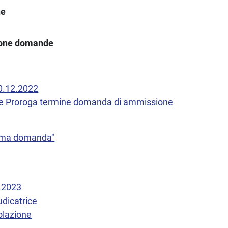
ne
ione domande
30.12.2022
le Proroga termine domanda di ammissione
hema domanda"
3.2023
dicatrice
olazione