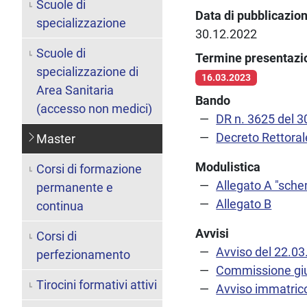
Scuole di
Data di pubblicazio
specializzazione
30.12.2022
Scuole di
Termine presentaz
specializzazione di
16.03.2023
Area Sanitaria
Bando
(accesso non medici)
DR n. 3625 del 
Decreto Rettora
Master
Modulistica
Corsi di formazione
Allegato A "sc
permanente e
Allegato B
continua
Avvisi
Corsi di
Avviso del 22.0
perfezionamento
Commissione giu
Tirocini formativi attivi
Avviso immatric