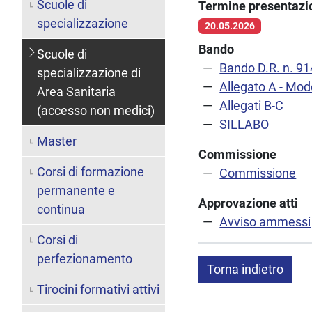
Scuole di
Termine presentaz
specializzazione
20.05.2026
Bando
Scuole di
Bando D.R. n. 9
specializzazione di
Allegato A - Mod
Area Sanitaria
Allegati B-C
(accesso non medici)
SILLABO
Master
Commissione
Corsi di formazione
Commissione
permanente e
Approvazione atti
continua
Avviso ammessi
Corsi di
perfezionamento
Torna indietro
Tirocini formativi attivi